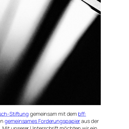
sch-Stiftung
gemeinsam mit dem
bff:
ein
gemeinsames Forderungspapier
aus der
. Mit unserer Unterschrift möchten wir ein