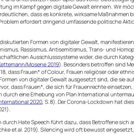
ortung im Kampf gegen digitale Gewalt erinnern. Wir mö
erdeutlichen, dass es konkrete, wirksame Maßnahmen b
roblem erfordert dringend umfassende politische Aktio
iskutierten Formen von digitaler Gewalt, manifestieren 
inismus, Rassismus, Antisemitismus, Trans- und Homop
lschaftlichen Ausschlusssysteme wider, die durch Katego
Kettemann/Mosene 2019
). Besonders betroffen sind M
8, dass Frauen* of Colour, Frauen religiöser oder ethn
rmen von digitaler Gewalt ausgesetzt sind, die sie auf e
or, dass Frauen*, die sich für Frauenrechte einsetzen, 
 durch eine Erhebung von Plan International untermauer
International 2020
, S. 8). Der Corona-Lockdown hat dies
21).
en durch Hate Speech führt dazu, dass Betroffene sich 
schke et al. 2019). Silencing wird oft bewusst eingeset