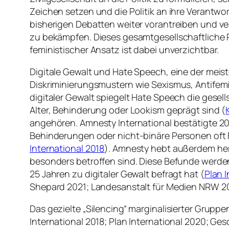
Zeichen setzen und die Politik an ihre Verantw
bisherigen Debatten weiter vorantreiben und v
zu bekämpfen. Dieses gesamtgesellschaftliche P
feministischer Ansatz ist dabei unverzichtbar.
Digitale Gewalt und Hate Speech, eine der meistd
Diskriminierungsmustern wie Sexismus, Antifem
digitaler Gewalt spiegelt Hate Speech die gesel
Alter, Behinderung oder Lookism geprägt sind (
angehören. Amnesty International bestätigte 201
Behinderungen oder nicht-binäre Personen oft Fo
International 2018
). Amnesty hebt außerdem herv
besonders betroffen sind. Diese Befunde werden
25 Jahren zu digitaler Gewalt befragt hat (
Plan 
Shepard 2021; Landesanstalt für Medien NRW 20
Das gezielte „Silencing“ marginalisierter Grupp
International 2018; Plan International 2020; Ge