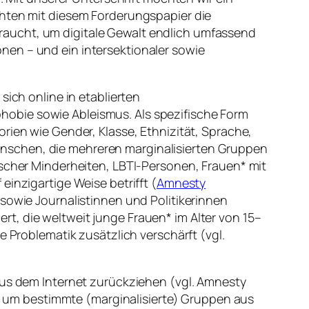
chten mit diesem Forderungspapier die
raucht, um digitale Gewalt endlich umfassend
nen – und ein intersektionaler sowie
sich online in etablierten
hobie sowie Ableismus. Als spezifische Form
rien wie Gender, Klasse, Ethnizität, Sprache,
enschen, die mehreren marginalisierten Gruppen
ischer Minderheiten, LBTI-Personen, Frauen* mit
inzigartige Weise betrifft (
Amnesty
sowie Journalist
innen und Politiker
innen
t, die weltweit junge Frauen* im Alter von 15–
e Problematik zusätzlich verschärft (vgl.
aus dem Internet zurückziehen (vgl. Amnesty
zt, um bestimmte (marginalisierte) Gruppen aus