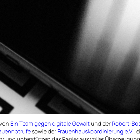
 von
Ein Team gegen digitale Gewalt
und der
Robert-Bo
auennotrufe
sowie der
Frauenhauskoordinierung e.V.
, 
 sehr und unterstützen das Papier aus voller Überzeugung