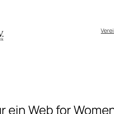
Vere
r ein Web for Wome