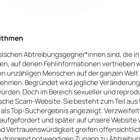
rithmen
assischen Abtreibungsgegner*innen sind, die in
iten, auf denen Fehlinformationen vertrieben
on unzähligen Menschen auf der ganzen Welt
nehmen. Begründet wird jegliche Veränderung
ürden. Doch im Bereich sexueller und reprodu
olnische Scam-Website. Sie besteht zum Teil au
ig als Top-Suchergebnis angezeigt. Verzweif
n aufgefordert und später auf unsere Website 
d Vertrauenswürdigkeit greifen offensichtlich
en dringend notwendigen Zugang zu Abtreibu