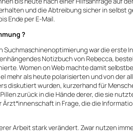
en bis heute nach einer Hilfsanfrage auf der
halten und die Abtreibung sicher in selbst
 bis Ende per E-Mail.
timmung
?
n Suchmaschinenoptimierung war die erste I
menhängendes Notizbuch von Rebecca, beste
nierte.
Women on Web
machte damit selbstb
iel mehr als heute polarisierten und von der 
rs diskutiert wurden, kurzerhand für Mensch
illen zurück in die Hände derer, die sie nutz
r Ärzt*innenschaft in Frage, die die Informa
rer Arbeit stark verändert. Zwar nutzen im