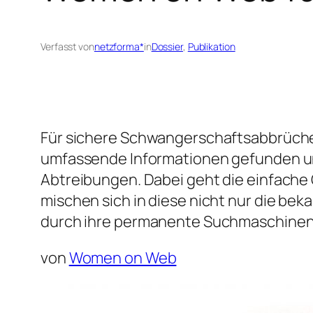
Verfasst von
netzforma*
in
Dossier
, 
Publikation
Für sichere Schwangerschaftsabbrüche sp
umfassende Informationen gefunden un
Abtreibungen. Dabei geht die einfache G
mischen sich in diese nicht nur die 
durch ihre permanente Suchmaschineno
von
Women on Web