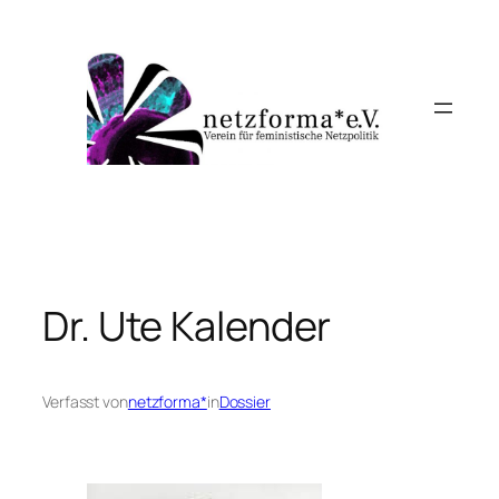
Zum
Inhalt
springen
Dr. Ute Kalender
Verfasst von
netzforma*
in
Dossier