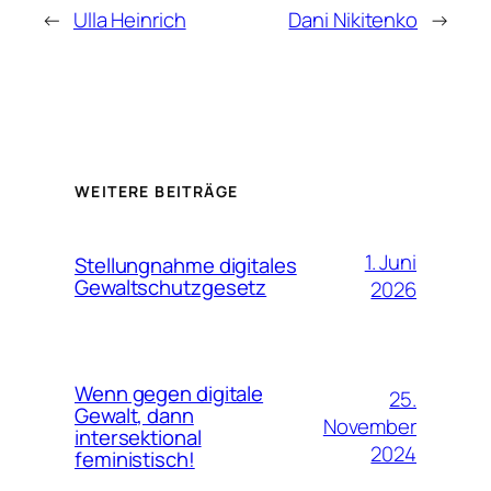
←
Ulla Heinrich
Dani Nikitenko
→
WEITERE BEITRÄGE
1. Juni
Stellungnahme digitales
Gewaltschutzgesetz
2026
Wenn gegen digitale
25.
Gewalt, dann
November
intersektional
2024
feministisch!