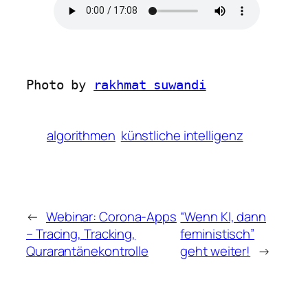
Photo by 
rakhmat suwandi
algorithmen
künstliche intelligenz
←
Webinar: Corona-Apps
“Wenn KI, dann
– Tracing, Tracking,
feministisch”
Qurarantänekontrolle
geht weiter!
→