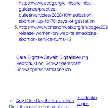
https://www.acog.org/clinical/clinical-
guidance/practice-
bulletin/articles/2020/10/medication-
abortion-up-to-70-days-of-gestation
https://www.womenonweb.org/en/page/209
release-women-on-web-telemedicine-
abortion-service-turns-15
Care
Digitale Gewalt
Digitalisierung
Reproduktion
Schwangerschaft
Schwangerschaftsabbruch
Friederike
←
Any | One Day the Future Has
Jage-
Died. Impossible Possibilities of