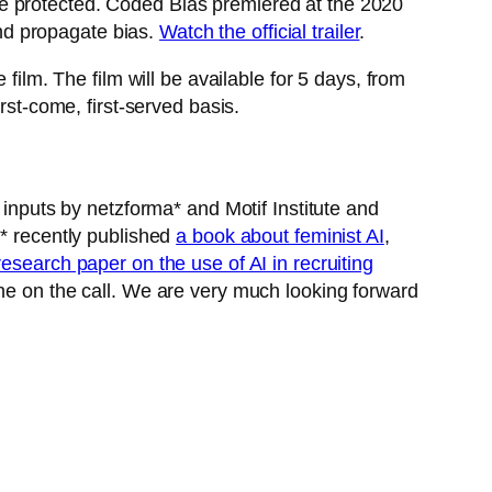
s are protected. Coded Bias premiered at the 2020
nd propagate bias.
Watch the official trailer
.
 film. The film will be available for 5 days, from
rst-come, first-served basis.
 inputs by netzforma* and Motif Institute and
a* recently published
a book about feminist AI
,
research paper on the use of AI in recruiting
one on the call. We are very much looking forward