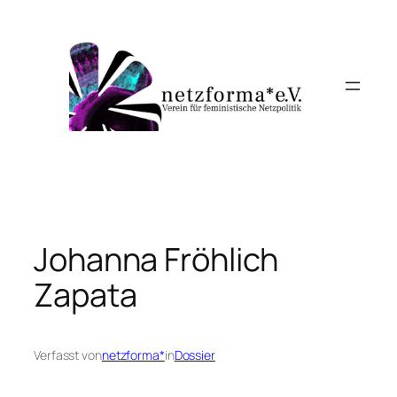
Zum
Inhalt
springen
Johanna Fröhlich
Zapata
Verfasst von
netzforma*
in
Dossier