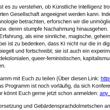
ist es zu verstehen, ob Künstliche Intelligenz 
sierten Gesellschaft angeeignet werden kann. In
ologie betrachten, erforschen wir die unmögli
n bzw. deren stumpfe Nachahmung hinausgehen.
 Erfahrung, als eine sinnliche, magische, gehei
ei ist zu bedenken, dass KI nicht nur die in di
egelt und fortschreibt; sie ist auch ein experim
 dekolonialen, queer-feministischen, kapitalism
en.
gramm mit Euch zu teilen (Über diesen Link:
htt
as Programm ist noch vorläufig, da sich Konfe
 Ihr könnt Euch gerne jetzt schon anmelden:
any
bersetzung und Gebärdensprachdolmetschen anz