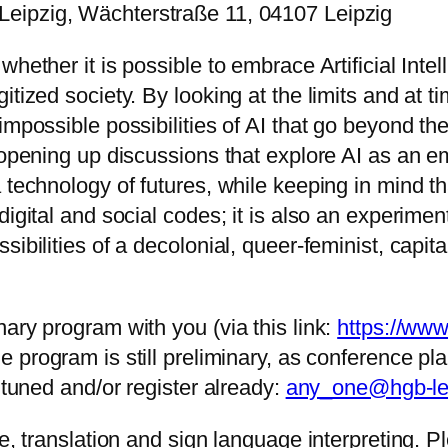
Leipzig, Wächterstraße 11, 04107 Leipzig
hether it is possible to embrace Artificial Intel
tized society. By looking at the limits and at t
impossible possibilities of AI that go beyond th
d opening up discussions that explore AI as an 
 technology of futures, while keeping in mind th
igital and social codes; it is also an experimenta
ibilities of a decolonial, queer-feminist, capita
ary program with you (via this link:
https://www
he program is still preliminary, as conference p
 tuned and/or register already:
any_one@hgb-lei
e, translation and sign language interpreting. P