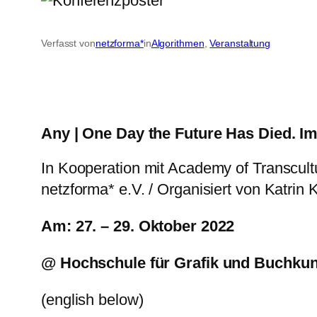
Verfasst von
netzforma*
in
Algorithmen
, 
Veranstaltung
Any | One Day the Future Has Died. Impo
In Kooperation mit Academy of Transcul
netzforma* e.V. / Organisiert von Katrin
Am: 27. – 29. Oktober 2022
@ Hochschule für Grafik und Buchkuns
(english below)