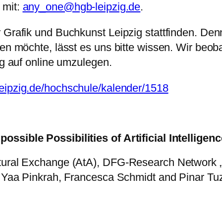
 mit:
any_one@hgb-leipzig.de
.
r Grafik und Buchkunst Leipzig stattfinden. De
men möchte, lässt es uns bitte wissen. Wir beo
ig auf online umzulegen.
leipzig.de/hochschule/kalender/1518
ssible Possibilities of Artificial Intelligenc
ltural Exchange (AtA), DFG-Research Network „
ly Yaa Pinkrah, Francesca Schmidt and Pinar Tu