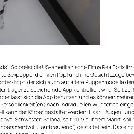
ds“: So preist die US-amerikanische Firma RealBotix ihr
ierte Sexpuppe, die ihren Kopf und ihre Gesichtszüge 
ter-Kopf, der sich auch auf ältere Puppenmodelle der
nträger zu speichernde App kontrolliert wird. Seit 201
örper lässt sich die App benutzen und es können mehrer
ersönlichkeit(en) nach individuellen Wünschen eingerich
ell kann der Körper gestaltet werden: Haar-, Augen- un
onys ‚Schwester‘ Solana, seit 2019 auf dem Markt, soll
peramentvoll‘, ‚aufbrausend‘) gestaltet sein. Das einz