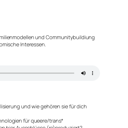
 Familienmodellen und Communitybuildiung
nomische Interessen.
isierung und wie gehören sie für dich
nologien für queere/trans*
en hier Ausschlüsse (re)produziert?