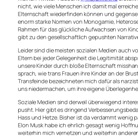
nicht, wie viele Menschen ich damit mal erreiche
Elternschaft wiederfinden können und gegenseit
enorm starke Normen von Monogamie, Heterosexu
Rahmen für das glückliche Aufwachsen von Kind
gibt zu den gesellschaftlich gepushten Narrat
Leider sind die meisten sozialen Medien auch 
Eltern bei jeder Gelegenheit die Legitimität abs
unsere Kinder durch bloße Elternschaft misshan
sprach, wie trans Frauen ihre Kinder an der Br
Transfeinde bezeichneten mich dafür als narzist
uns niedermachen, um ihre eigene Überlegenhei
Soziale Medien sind derweil überwiegend intere
pusht. Hier gibt es dringend Verbesserungsbe
Hass und Hetze. Bisher ist da verdammt wenig 
Elon Musk habe ich ehrlich gesagt wenig Hoffnun
weiterhin mich vernetzen und weiterhin andere