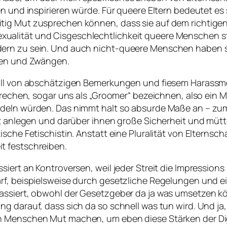
n und inspirieren würde. Für queere Eltern bedeutet es 
ig Mut zusprechen können, dass sie auf dem richtigen 
alität und Cisgeschlechtlichkeit queere Menschen stet
ern zu sein. Und auch nicht-queere Menschen haben so
iven und Zwängen.
voll von abschätzigen Bemerkungen und fiesem Harassme
prechen, sogar uns als „Groomer“ bezeichnen, also ein Mot
deln würden. Das nimmt halt so absurde Maße an – zum B
ust anlegen und darüber ihnen große Sicherheit und müt
ische Fetischistin. Anstatt eine Pluralität von Elterns
t festschreiben.
ssiert an Kontroversen, weil jeder Streit die Impressi
darf, beispielsweise durch gesetzliche Regelungen un
passiert, obwohl der Gesetzgeber da ja was umsetzen 
g darauf, dass sich da so schnell was tun wird. Und ja,
n Menschen Mut machen, um eben diese Stärken der Dig