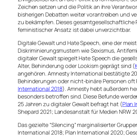
Zeichen setzen und die Politik an ihre Verantw
bisherigen Debatten weiter vorantreiben und v
zu bekämpfen. Dieses gesamtgesellschaftliche P
feministischer Ansatz ist dabei unverzichtbar.
Digitale Gewalt und Hate Speech, eine der meistd
Diskriminierungsmustern wie Sexismus, Antifem
digitaler Gewalt spiegelt Hate Speech die gesel
Alter, Behinderung oder Lookism geprägt sind (
angehören. Amnesty International bestätigte 201
Behinderungen oder nicht-binäre Personen oft Fo
International 2018
). Amnesty hebt außerdem herv
besonders betroffen sind. Diese Befunde werden
25 Jahren zu digitaler Gewalt befragt hat (
Plan 
Shepard 2021; Landesanstalt für Medien NRW 20
Das gezielte “Silencing” marginalisierter Grup
International 2018; Plan International 2020; Ge