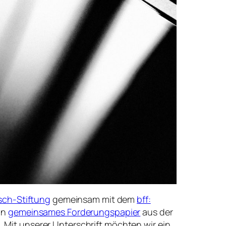
sch-Stiftung
gemeinsam mit dem
bff:
ein
gemeinsames Forderungspapier
aus der
. Mit unserer Unterschrift möchten wir ein