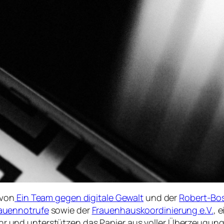
 von
Ein Team gegen digitale Gewalt
und der
Robert-Bo
auennotrufe
sowie der
Frauenhauskoordinierung e.V.
, 
 sehr und unterstützen das Papier aus voller Überzeugung