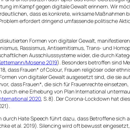
ortung im Kampf gegen digitale Gewalt erinnern. Wir mö
erdeutlichen, dass es konkrete, wirksame Maßnahmen b
roblem erfordert dringend umfassende politische Aktio
iskutierten Formen von digitaler Gewalt, manifestieren 
inismus, Rassismus, Antisemitismus, Trans- und Homop
lschaftlichen Ausschlusssysteme wider, die durch Katego
Kettemann/Mosene 2019
). Besonders betroffen sind M
8, dass Frauen* of Colour, Frauen religiöser oder ethn
rmen von digitaler Gewalt ausgesetzt sind, die sie auf e
or, dass Frauen*, die sich für Frauenrechte einsetzen, 
 durch eine Erhebung von Plan International untermauer
International 2020
, S. 8). Der Corona-Lockdown hat dies
21).
pen durch Hate Speech führt dazu, dass Betroffene sich
schke et al. 2019). Silencing wird oft bewusst eingeset