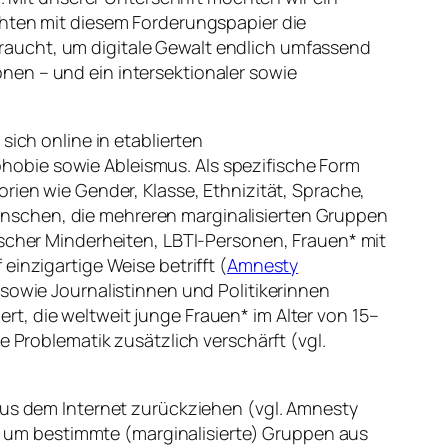
chten mit diesem Forderungspapier die
raucht, um digitale Gewalt endlich umfassend
nen – und ein intersektionaler sowie
sich online in etablierten
hobie sowie Ableismus. Als spezifische Form
rien wie Gender, Klasse, Ethnizität, Sprache,
enschen, die mehreren marginalisierten Gruppen
ischer Minderheiten, LBTI-Personen, Frauen* mit
inzigartige Weise betrifft (
Amnesty
sowie Journalist
innen und Politiker
innen
t, die weltweit junge Frauen* im Alter von 15–
e Problematik zusätzlich verschärft (vgl.
 aus dem Internet zurückziehen (vgl. Amnesty
zt, um bestimmte (marginalisierte) Gruppen aus