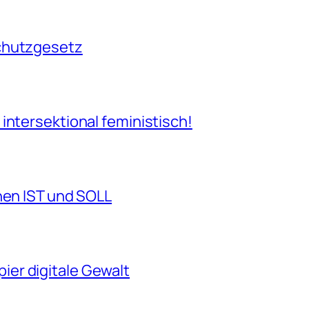
chutzgesetz
intersektional feministisch!
hen IST und SOLL
er digitale Gewalt