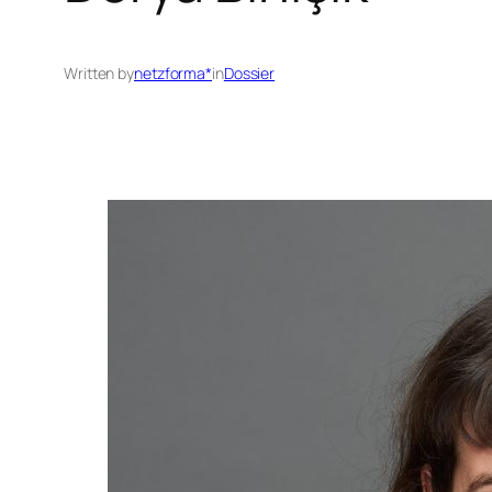
Written by
netzforma*
in
Dossier