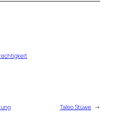
rechtigkeit
itung
Taleo Stüwe
→