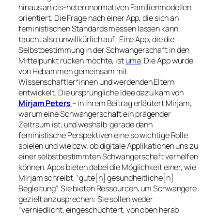
hinaus an cis-heteronormativen Familienmodellen
orientiert. Die Frage nach einer App, die sich an
feministischen Standards messen lassen kann,
taucht also unwillkürlich auf. Eine App, die die
Selbstbestimmung in der Schwangerschaft in den
Mittelpunkt rücken möchte, ist
uma
. Die App wurde
von Hebammen gemeinsam mit
Wissenschaftler*innen und werdenden Eltern
entwickelt. Die ursprüngliche Idee dazu kam von
Mirjam Peters
– in ihrem Beitrag erläutert Mirjam,
warum eine Schwangerschaft ein prägender
Zeitraum ist, und weshalb gerade dann
feministische Perspektiven eine so wichtige Rolle
spielen und wie bzw. ob digitale Applikationen uns zu
einer selbstbestimmten Schwangerschaft verhelfen
können. Apps bieten dabei die Möglichkeit einer, wie
Mirjam schreibt, “gute[n] gesundheitliche[n]
Begleitung”. Sie bieten Ressourcen, um Schwangere
gezielt anzusprechen: Sie sollen weder
“verniedlicht, eingeschüchtert, von oben herab