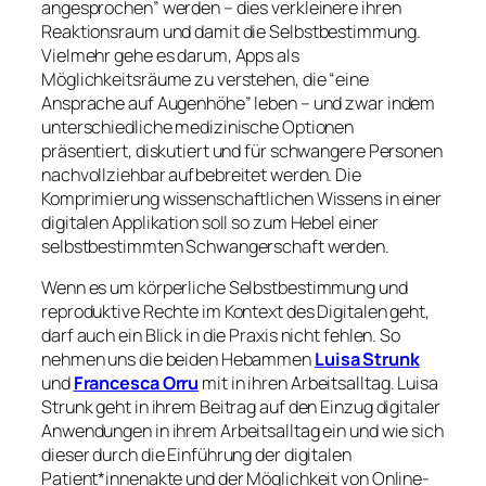
angesprochen” werden – dies verkleinere ihren
Reaktionsraum und damit die Selbstbestimmung.
Vielmehr gehe es darum, Apps als
Möglichkeitsräume zu verstehen, die “eine
Ansprache auf Augenhöhe” leben – und zwar indem
unterschiedliche medizinische Optionen
präsentiert, diskutiert und für schwangere Personen
nachvollziehbar aufbebreitet werden. Die
Komprimierung wissenschaftlichen Wissens in einer
digitalen Applikation soll so zum Hebel einer
selbstbestimmten Schwangerschaft werden.
Wenn es um körperliche Selbstbestimmung und
reproduktive Rechte im Kontext des Digitalen geht,
darf auch ein Blick in die Praxis nicht fehlen. So
nehmen uns die beiden Hebammen
Luisa Strunk
und
Francesca Orru
mit in ihren Arbeitsalltag. Luisa
Strunk geht in ihrem Beitrag auf den Einzug digitaler
Anwendungen in ihrem Arbeitsalltag ein und wie sich
dieser durch die Einführung der digitalen
Patient*innenakte und der Möglichkeit von Online-