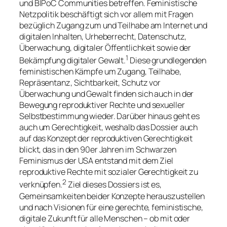
und BIPoC Communities betreffen. Feministische
Netzpolitik beschäftigt sich vor allem mit Fragen
bezüglich Zugang zum und Teilhabe am Internet und
digitalen Inhalten, Urheberrecht, Datenschutz,
Überwachung, digitaler Öffentlichkeit sowie der
1
Bekämpfung digitaler Gewalt.
Diese grundlegenden
feministischen Kämpfe um Zugang, Teilhabe,
Repräsentanz, Sichtbarkeit, Schutz vor
Überwachung und Gewalt finden sich auch in der
Bewegung reproduktiver Rechte und sexueller
Selbstbestimmung wieder. Darüber hinaus geht es
auch um Gerechtigkeit, weshalb das Dossier auch
auf das Konzept der reproduktiven Gerechtigkeit
blickt, das in den 90er Jahren im Schwarzen
Feminismus der USA entstand mit dem Ziel
reproduktive Rechte mit sozialer Gerechtigkeit zu
2
verknüpfen.
Ziel dieses Dossiers ist es,
Gemeinsamkeiten beider Konzepte herauszustellen
und nach Visionen für eine gerechte, feministische,
digitale Zukunft für alle Menschen – ob mit oder