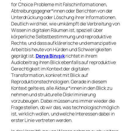
for Choice Probleme mit Falschinformationen,
Abtreibungsgegner*innen oder Berichten von der
Unterdrückung oder Löschung ihrer Informationen.
Deutlich wird hier, wie umkämpft die Verbreitung von
Wissen in digitalen Räumen ist, speziell über
körperliche Selbstbestimmung und reproduktive
Rechte, und dass aufklärerische und emanzipative
Arbeit bis heute von Hürden und Schwierigkeiten
geprägt ist.
Derya Binışık
richtet in ihrem
Audiobeitrag ihren Blick ebenfalls auf reproduktive
Gerechtigkeit im Kontext der digitalen
Transformation, konkret mit Blick auf
Reproduktionstechnologien. Gerade in diesem
Kontext gelte es, alle Akteur*innen in den Blick zu
nehmen und strukturelle Diskriminierung
vorzubeugen. Dabei müssen uns immer wieder die
Frage stellen, ob wir das, was technologisch möglich
ist, wirklich wollen, und welche Interessen dabei in
erster Linie vertreten werden.