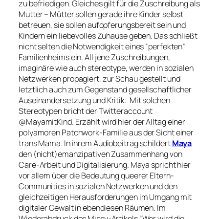
zu befriedigen. Gleiches gilt für die Zuschreibung als
Mutter – Mütter sollen gerade ihre Kinder selbst
betreuen, sie sollen aufopferungsbereit sein und
Kindern ein liebevolles Zuhause geben. Das schließt
nicht selten die Notwendigkeit eines “perfekten”
Familienheims ein. All jene Zuschreibungen,
imaginäre wie auch stereotype, werden in sozialen
Netzwerken propagiert, zur Schau gestellt und
letztlich auch zum Gegenstand gesellschaftlicher
Auseinandersetzung und Kritik. Mit solchen
Stereotypen bricht der Twitteraccount
@MayamitKind. Erzählt wird hier der Alltag einer
polyamoren Patchwork-Familie aus der Sicht einer
trans Mama. In ihrem Audiobeitrag schildert
Maya
den (nicht)emanzipativen Zusammenhang von
Care-Arbeit und Digitalisierung. Maya spricht hier
vor allem über die Bedeutung queerer Eltern-
Communities in sozialen Netzwerken und den
gleichzeitigen Herausforderungen im Umgang mit
digitaler Gewalt in ebendiesen Räumen. Im
Wiederabdruck des Missy-Artikels “Wer wird die