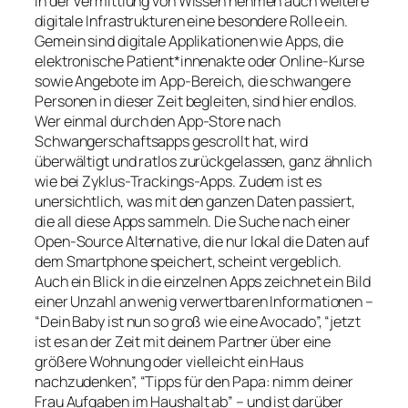
In der Vermittlung von Wissen nehmen auch weitere
digitale Infrastrukturen eine besondere Rolle ein.
Gemein sind digitale Applikationen wie Apps, die
elektronische Patient*innenakte oder Online-Kurse
sowie Angebote im App-Bereich, die schwangere
Personen in dieser Zeit begleiten, sind hier endlos.
Wer einmal durch den App-Store nach
Schwangerschaftsapps gescrollt hat, wird
überwältigt und ratlos zurückgelassen, ganz ähnlich
wie bei Zyklus-Trackings-Apps. Zudem ist es
unersichtlich, was mit den ganzen Daten passiert,
die all diese Apps sammeln. Die Suche nach einer
Open-Source Alternative, die nur lokal die Daten auf
dem Smartphone speichert, scheint vergeblich.
Auch ein Blick in die einzelnen Apps zeichnet ein Bild
einer Unzahl an wenig verwertbaren Informationen –
“Dein Baby ist nun so groß wie eine Avocado”, “jetzt
ist es an der Zeit mit deinem Partner über eine
größere Wohnung oder vielleicht ein Haus
nachzudenken”, “Tipps für den Papa: nimm deiner
Frau Aufgaben im Haushalt ab” – und ist darüber