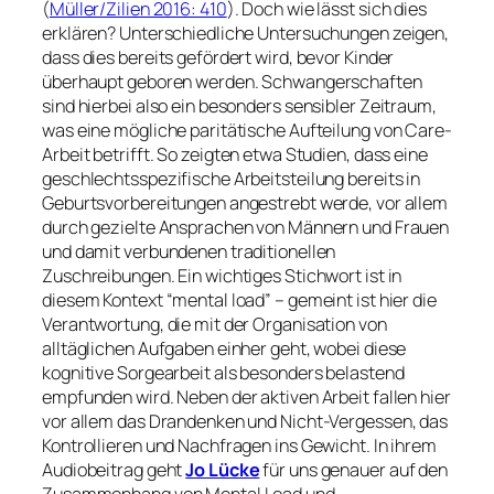
(
Müller/Zilien 2016: 410
). Doch wie lässt sich dies
erklären? Unterschiedliche Untersuchungen zeigen,
dass dies bereits gefördert wird, bevor Kinder
überhaupt geboren werden. Schwangerschaften
sind hierbei also ein besonders sensibler Zeitraum,
was eine mögliche paritätische Aufteilung von Care-
Arbeit betrifft. So zeigten etwa Studien, dass eine
geschlechtsspezifische Arbeitsteilung bereits in
Geburtsvorbereitungen angestrebt werde, vor allem
durch gezielte Ansprachen von Männern und Frauen
und damit verbundenen traditionellen
Zuschreibungen. Ein wichtiges Stichwort ist in
diesem Kontext “mental load” – gemeint ist hier die
Verantwortung, die mit der Organisation von
alltäglichen Aufgaben einher geht, wobei diese
kognitive Sorgearbeit als besonders belastend
empfunden wird. Neben der aktiven Arbeit fallen hier
vor allem das Drandenken und Nicht-Vergessen, das
Kontrollieren und Nachfragen ins Gewicht. In ihrem
Audiobeitrag geht
Jo Lücke
für uns genauer auf den
Zusammenhang von Mental Load und