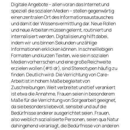
Digitale Angebote – allen voran das Internet und
speziell die sozialen Medien – stellen gegenwärtig
einen zentralen Ort des Informationsaustausches
und damit der Wissensvermittlung dar. Neue Rollen
und neue Arbeiten müssen gelernt, routiniert und
internalisiert werden. Digitalisierung hilft dabei,
indem wir uns binnen Sekunden unzählige
Informationen erklicken können. In schnelllebigen
Formaten und kurzen Texten, wie sie in sozialen
Medien vorherrschen und eine große Reichweite
erzielen wollen (#tl:dr), sind Stereotypen häufig zu
finden. Deutlich wird: Die Verrichtung von Care-
Arbeit ist in hohem Maße begleitet von
Zuschreibungen. Weit verbreitet und tief verankert
ist etwa die Annahme, Frauen seien in besonderem
Maße für die Verrichtung von Sorgearbeit geeignet,
da sie besonders liebevoll, sensibel und auf die
Bedürfnisse anderer ausgerichtet seien. Frauen,
also weiblich sozialisierte Personen, seien qua Natur
dahingehend veranlagt, die Bedürfnisse von anderen