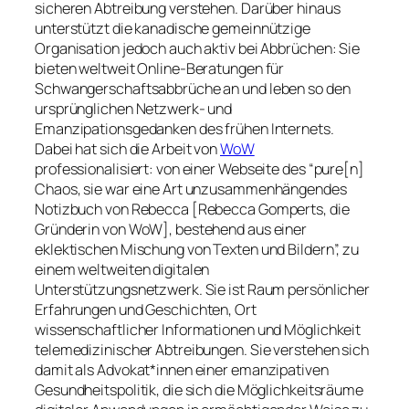
sicheren Abtreibung verstehen. Darüber hinaus
unterstützt die kanadische gemeinnützige
Organisation jedoch auch aktiv bei Abbrüchen: Sie
bieten weltweit Online-Beratungen für
Schwangerschaftsabbrüche an und leben so den
ursprünglichen Netzwerk- und
Emanzipationsgedanken des frühen Internets.
Dabei hat sich die Arbeit von
WoW
professionalisiert: von einer Webseite des “pure[n]
Chaos, sie war eine Art unzusammenhängendes
Notizbuch von Rebecca [Rebecca Gomperts, die
Gründerin von WoW], bestehend aus einer
eklektischen Mischung von Texten und Bildern”, zu
einem weltweiten digitalen
Unterstützungsnetzwerk. Sie ist Raum persönlicher
Erfahrungen und Geschichten, Ort
wissenschaftlicher Informationen und Möglichkeit
telemedizinischer Abtreibungen. Sie verstehen sich
damit als Advokat*innen einer emanzipativen
Gesundheitspolitik, die sich die Möglichkeitsräume