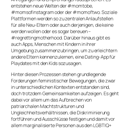
entstehen neue Welten der #momtobe,
#momsofinstagram oder der #momoftwo. Soziale
Plattformen werden so zu zentralen Anlaufstellen
für alle Neu-Eltern oder auch derjenigen, die keine
werden wollen oder es sogar bereuen –
#regrettingmotherhood. Darüber hinaus gibt es
auch Apps, Menschen mit Kindern in ihrer
Umgebung zusammenzubringen, um zu erleichtern
andere Eltern kennenzulernen, eine Dating-App für
Playdates mit den Kids sozusagen.
Hinter diesen Prozessen stehen grundlegende
Forderungen feministischer Bewegungen, die zwar
in unterschiedlichen Kontexten entstanden sind,
doch trotzdem Gemeinsamkeiten aufzeigen. Es geht
dabei vor allem um das Aufbrechen von
patriarchalen Machtstrukturen und
Ungleichheitsverhältnissen, die Diskriminierung
fortführen und Ausschlüsse festigen und damit vor
allem marginalisierte Personen aus den LGBTIQ+