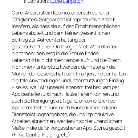
Illustration:
Lucie Langston
Care-Arbeit ist ein Kosmos unterschiedlicher
Tätigkeiten: Sorgearbeit ist reproduktive Arbeit,
insofern, als dass sie auf den Erhalt menschlichen
Lebens abzielt und damit einen wesentlichen
Beitrag zur Aufrechterhaltung der
gesellschaftlichen Ordnung leistet. Wenn Kinder
nicht mehr den Weg in die Schule finden,
Lebensmittel nicht mehr eingekauft und die Eltern
nicht mehr unterstützt werden, dann stehen die
Mühlen der Gesellschaft still. In all jene Felder halten
digitale Anwendungen und Unterstützungen Einzug
– sei es, weil wir unsere Lebensmittel bequem per
App bestellen und nach Hause liefern können und
auch die Reinigungskraft ganz unkompliziert per
App vermittelt zu uns nach Hause kommen kann.
Dienstleistungsangebote, die uns reproduktive
Arbeiten abnehmen, werden in schier unendlichem
Maße in die dafür vorgesehenen App-Stores gespült
(
Flink
,
Gorilla
,
Helping
, etc).