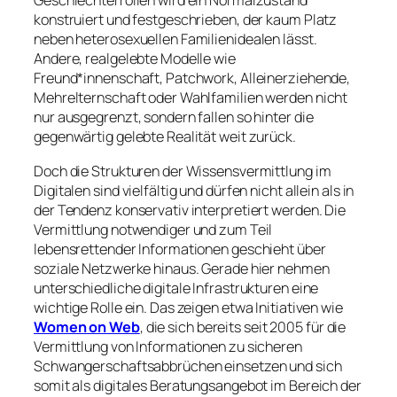
Geschlechterrollen wird ein Normalzustand
konstruiert und festgeschrieben, der kaum Platz
neben heterosexuellen Familienidealen lässt.
Andere, realgelebte Modelle wie
Freund*innenschaft, Patchwork, Alleinerziehende,
Mehrelternschaft oder Wahlfamilien werden nicht
nur ausgegrenzt, sondern fallen so hinter die
gegenwärtig gelebte Realität weit zurück.
Doch die Strukturen der Wissensvermittlung im
Digitalen sind vielfältig und dürfen nicht allein als in
der Tendenz konservativ interpretiert werden. Die
Vermittlung notwendiger und zum Teil
lebensrettender Informationen geschieht über
soziale Netzwerke hinaus. Gerade hier nehmen
unterschiedliche digitale Infrastrukturen eine
wichtige Rolle ein. Das zeigen etwa Initiativen wie
Women on Web
, die sich bereits seit 2005 für die
Vermittlung von Informationen zu sicheren
Schwangerschaftsabbrüchen einsetzen und sich
somit als digitales Beratungsangebot im Bereich der