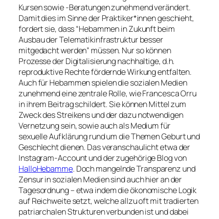
Kursen sowie -Beratungen zunehmend verändert.
Damit dies im Sinne der Praktiker*innen geschieht,
fordert sie, dass “Hebammen in Zukunft beim
Ausbau der Telematikinfrastruktur besser
mitgedacht werden” müssen. Nur so können
Prozesse der Digitalisierung nachhaltige, d.h.
reproduktive Rechte fördernde Wirkung entfalten.
Auch für Hebammen spielen die sozialen Medien
zunehmend eine zentrale Rolle, wie Francesca Orru
in ihrem Beitrag schildert. Sie können Mittel zum
Zweck des Streikens und der dazu notwendigen
Vernetzung sein, sowie auch als Medium für
sexuelle Aufklärung rund um die Themen Geburt und
Geschlecht dienen. Das veranschaulicht etwa der
Instagram-Account und der zugehörige Blog von
HalloHebamme
. Doch mangelnde Transparenz und
Zensur in sozialen Medien sind auch hier an der
Tagesordnung – etwa indem die ökonomische Logik
auf Reichweite setzt, welche allzu oft mit tradierten
patriarchalen Strukturen verbunden ist und dabei