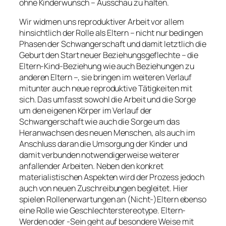
ohne Kinderwunsch – Ausschau zu halten.
Wir widmen uns reproduktiver Arbeit vor allem
hinsichtlich der Rolle als
Eltern
– nicht nur bedingen
Phasen der Schwangerschaft und damit letztlich die
Geburt den Start neuer Beziehungsgeflechte – die
Eltern-Kind-Beziehung wie auch Beziehungen zu
anderen Eltern –, sie bringen im weiteren Verlauf
mitunter auch neue reproduktive Tätigkeiten mit
sich. Das umfasst sowohl die Arbeit und die Sorge
um den eigenen Körper im Verlauf der
Schwangerschaft wie auch die Sorge um das
Heranwachsen des neuen Menschen, als auch im
Anschluss daran die Umsorgung der Kinder und
damit verbunden notwendigerweise weiterer
anfallender Arbeiten. Neben den konkret
materialistischen Aspekten wird der Prozess jedoch
auch von neuen Zuschreibungen begleitet. Hier
spielen Rollenerwartungen an (Nicht-)Eltern ebenso
eine Rolle wie Geschlechterstereotype. Eltern-
Werden oder -Sein geht auf besondere Weise mit