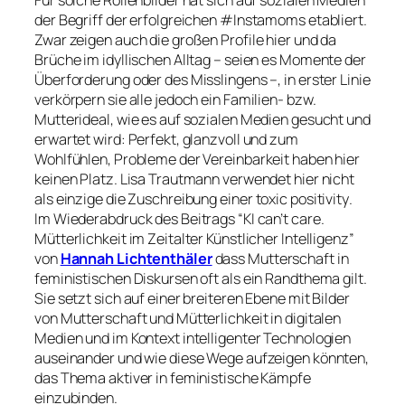
der Begriff der erfolgreichen #Instamoms etabliert.
Zwar zeigen auch die großen Profile hier und da
Brüche im idyllischen Alltag – seien es Momente der
Überforderung oder des Misslingens –, in erster Linie
verkörpern sie alle jedoch ein Familien- bzw.
Mutterideal, wie es auf sozialen Medien gesucht und
erwartet wird: Perfekt, glanzvoll und zum
Wohlfühlen, Probleme der Vereinbarkeit haben hier
keinen Platz. Lisa Trautmann verwendet hier nicht
als einzige die Zuschreibung einer
toxic positivity
.
Im Wiederabdruck des Beitrags “KI can’t care.
Mütterlichkeit im Zeitalter Künstlicher Intelligenz”
von
Hannah Lichtenthäler
dass Mutterschaft in
feministischen Diskursen oft als ein Randthema gilt.
Sie setzt sich auf einer breiteren Ebene mit Bilder
von Mutterschaft und Mütterlichkeit in digitalen
Medien und im Kontext intelligenter Technologien
auseinander und wie diese Wege aufzeigen könnten,
das Thema aktiver in feministische Kämpfe
einzubinden.