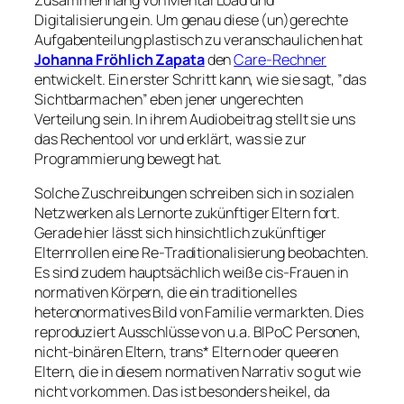
Digitalisierung ein. Um genau diese (un)gerechte
Aufgabenteilung plastisch zu veranschaulichen hat
Johanna Fröhlich Zapata
den
Care-Rechner
entwickelt. Ein erster Schritt kann, wie sie sagt, ​​”das
Sichtbarmachen” eben jener ungerechten
Verteilung sein. In ihrem Audiobeitrag stellt sie uns
das Rechentool vor und erklärt, was sie zur
Programmierung bewegt hat.
Solche Zuschreibungen schreiben sich in sozialen
Netzwerken als Lernorte zukünftiger Eltern fort.
Gerade hier lässt sich hinsichtlich zukünftiger
Elternrollen eine Re-Traditionalisierung beobachten.
Es sind zudem hauptsächlich
weiße
cis-Frauen in
normativen Körpern, die ein traditionelles
heteronormatives Bild von Familie vermarkten. Dies
reproduziert Ausschlüsse von u.a. BIPoC Personen,
nicht-binären Eltern, trans* Eltern oder queeren
Eltern, die in diesem normativen Narrativ so gut wie
nicht vorkommen. Das ist besonders heikel, da