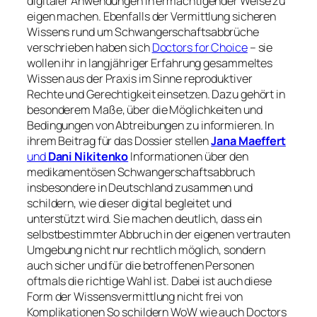
digitaler Anwendungen in ermächtigender Weise zu
eigen machen. Ebenfalls der Vermittlung sicheren
Wissens rund um Schwangerschaftsabbrüche
verschrieben haben sich
Doctors for Choice
– sie
wollen ihr in langjähriger Erfahrung gesammeltes
Wissen aus der Praxis im Sinne reproduktiver
Rechte und Gerechtigkeit einsetzen. Dazu gehört in
besonderem Maße, über die Möglichkeiten und
Bedingungen von Abtreibungen zu informieren. In
ihrem Beitrag für das Dossier stellen
Jana Maeffert
und
Dani Nikitenko
Informationen über den
medikamentösen Schwangerschaftsabbruch
insbesondere in Deutschland zusammen und
schildern, wie dieser digital begleitet und
unterstützt wird. Sie machen deutlich, dass ein
selbstbestimmter Abbruch in der eigenen vertrauten
Umgebung nicht nur rechtlich möglich, sondern
auch sicher und für die betroffenen Personen
oftmals die richtige Wahl ist. Dabei ist auch diese
Form der Wissensvermittlung nicht frei von
Komplikationen So schildern WoW wie auch Doctors