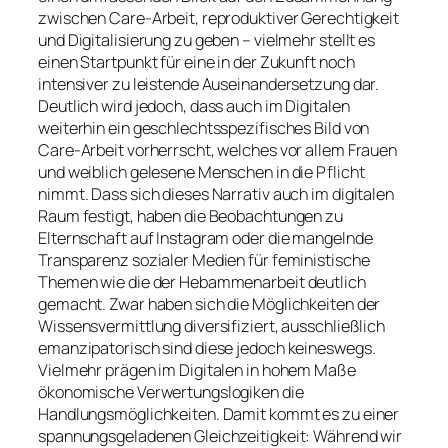
zwischen Care-Arbeit, reproduktiver Gerechtigkeit
und Digitalisierung zu geben – vielmehr stellt es
einen Startpunkt für eine in der Zukunft noch
intensiver zu leistende Auseinandersetzung dar.
Deutlich wird jedoch, dass auch im Digitalen
weiterhin ein geschlechtsspezifisches Bild von
Care-Arbeit vorherrscht, welches vor allem Frauen
und weiblich gelesene Menschen in die Pflicht
nimmt. Dass sich dieses Narrativ auch im digitalen
Raum festigt, haben die Beobachtungen zu
Elternschaft auf Instagram oder die mangelnde
Transparenz sozialer Medien für feministische
Themen wie die der Hebammenarbeit deutlich
gemacht. Zwar haben sich die Möglichkeiten der
Wissensvermittlung diversifiziert, ausschließlich
emanzipatorisch sind diese jedoch keineswegs.
Vielmehr prägen im Digitalen in hohem Maße
ökonomische Verwertungslogiken die
Handlungsmöglichkeiten. Damit kommt es zu einer
spannungsgeladenen Gleichzeitigkeit: Während wir