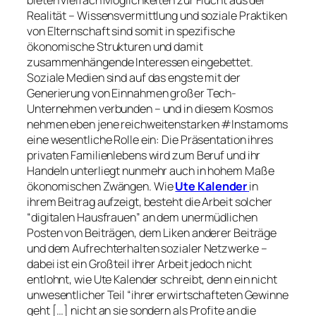
bieten vielfach Möglichkeiten zur Flucht aus der
Realität – Wissensvermittlung und soziale Praktiken
von Elternschaft sind somit in spezifische
ökonomische Strukturen und damit
zusammenhängende Interessen eingebettet.
Soziale Medien sind auf das engste mit der
Generierung von Einnahmen großer Tech-
Unternehmen verbunden – und in diesem Kosmos
nehmen eben jene reichweitenstarken #Instamoms
eine wesentliche Rolle ein: Die Präsentation ihres
privaten Familienlebens wird zum Beruf und ihr
Handeln unterliegt nunmehr auch in hohem Maße
ökonomischen Zwängen. Wie
Ute Kalender
in
ihrem Beitrag aufzeigt, besteht die Arbeit solcher
“digitalen Hausfrauen” an dem unermüdlichen
Posten von Beiträgen, dem Liken anderer Beiträge
und dem Aufrechterhalten sozialer Netzwerke –
dabei ist ein Großteil ihrer Arbeit jedoch nicht
entlohnt, wie Ute Kalender schreibt, denn ein nicht
unwesentlicher Teil “ihrer erwirtschafteten Gewinne
geht […] nicht an sie sondern als Profite an die