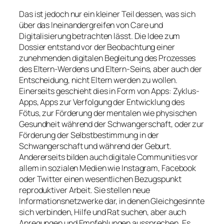
Das ist jedoch nur ein kleiner Teil dessen, was sich
über das Ineinandergreifen von Care und
Digitalisierung betrachten lässt. Die Idee zum
Dossier entstand vor der Beobachtung einer
zunehmenden digitalen Begleitung des Prozesses
des Eltern-Werdens und Eltern-Seins, aber auch der
Entscheidung, nicht Eltern werden zu wollen.
Einerseits geschieht dies in Form von Apps: Zyklus-
Apps, Apps zur Verfolgung der Entwicklung des
Fötus, zur Förderung der mentalen wie physischen
Gesundheit während der Schwangerschaft, oder zur
Förderung der Selbstbestimmung in der
Schwangerschaft und während der Geburt.
Andererseits bilden auch digitale Communities vor
allem in sozialen Medien wie Instagram, Facebook
oder Twitter einen wesentlichen Bezugspunkt
reproduktiver Arbeit. Sie stellen neue
Informationsnetzwerke dar, in denen Gleichgesinnte
sich verbinden, Hilfe und Rat suchen, aber auch
Anregungen und Empfehlungen aussprechen. Es