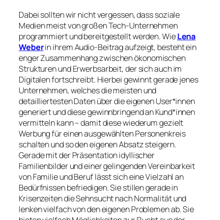
Dabei sollten wir nicht vergessen, dass soziale
Medien meist von großen Tech-Unternehmen
programmiert und bereitgestellt werden. Wie
Lena
Weber
in ihrem Audio-Beitrag aufzeigt, besteht ein
enger Zusammenhang zwischen ökonomischen
Strukturen und Erwerbsarbeit, der sich auch im
Digitalen fortschreibt. Hierbei gewinnt gerade jenes
Unternehmen, welches die meisten und
detailliertesten Daten über die eigenen User*innen
generiert und diese gewinnbringend an Kund*innen
vermitteln kann – damit diese wiederum gezielt
Werbung für einen ausgewählten Personenkreis
schalten und so den eigenen Absatz steigern.
Gerade mit der Präsentation idyllischer
Familienbilder und einer gelingenden Vereinbarkeit
von Familie und Beruf lässt sich eine Vielzahl an
Bedürfnissen befriedigen. Sie stillen gerade in
Krisenzeiten die Sehnsucht nach Normalität und
lenken vielfach von den eigenen Problemen ab. Sie