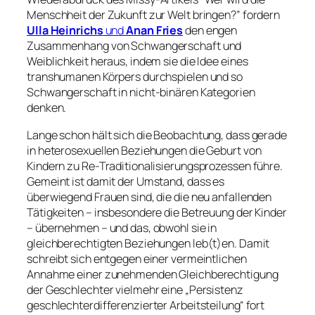
Menschheit der Zukunft zur Welt bringen?” fordern
Ulla Heinrichs
und
Anan Fries
den engen
Zusammenhang von Schwangerschaft und
Weiblichkeit heraus, indem sie die Idee eines
transhumanen Körpers durchspielen und so
Schwangerschaft in nicht-binären Kategorien
denken.
Lange schon hält sich die Beobachtung, dass gerade
in heterosexuellen Beziehungen die Geburt von
Kindern zu Re-Traditionalisierungsprozessen führe.
Gemeint ist damit der Umstand, dass es
überwiegend Frauen sind, die die neu anfallenden
Tätigkeiten – insbesondere die Betreuung der Kinder
– übernehmen – und das, obwohl sie in
gleichberechtigten Beziehungen leb(t)en. Damit
schreibt sich entgegen einer vermeintlichen
Annahme einer zunehmenden Gleichberechtigung
der Geschlechter vielmehr eine „Persistenz
geschlechterdifferenzierter Arbeitsteilung“ fort