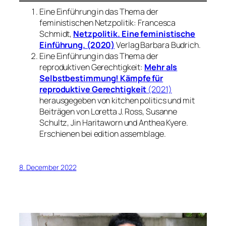
Eine Einführung in das Thema der
feministischen Netzpolitik: Francesca
Schmidt,
Netzpolitik. Eine feministische
Einführung. (2020)
Verlag Barbara Budrich.
Eine Einführung in das Thema der
reproduktiven Gerechtigkeit:
Mehr als
Selbstbestimmung! Kämpfe für
reproduktive Gerechtigkeit
(2021)
herausgegeben von kitchen politics und mit
Beiträgen von Loretta J. Ross, Susanne
Schultz, Jin Haritaworn und Anthea Kyere.
Erschienen bei edition assemblage.
8. December 2022