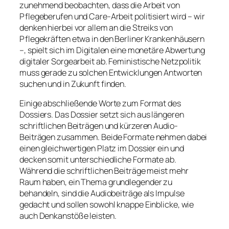
zunehmend beobachten, dass die Arbeit von
Pflegeberufen und Care-Arbeit politisiert wird – wir
denken hierbei vor allem an die Streiks von
Pflegekräften etwa in den Berliner Krankenhäusern
–, spielt sich im Digitalen eine monetäre Abwertung
digitaler Sorgearbeit ab. Feministische Netzpolitik
muss gerade zu solchen Entwicklungen Antworten
suchen und in Zukunft finden.
Einige abschließende Worte zum Format des
Dossiers
. Das Dossier setzt sich aus längeren
schriftlichen Beiträgen und kürzeren Audio-
Beiträgen zusammen. Beide Formate nehmen dabei
einen gleichwertigen Platz im Dossier ein und
decken somit unterschiedliche Formate ab.
Während die schriftlichen Beiträge meist mehr
Raum haben, ein Thema grundlegender zu
behandeln, sind die Audiobeiträge als Impulse
gedacht und sollen sowohl knappe Einblicke, wie
auch Denkanstöße leisten.