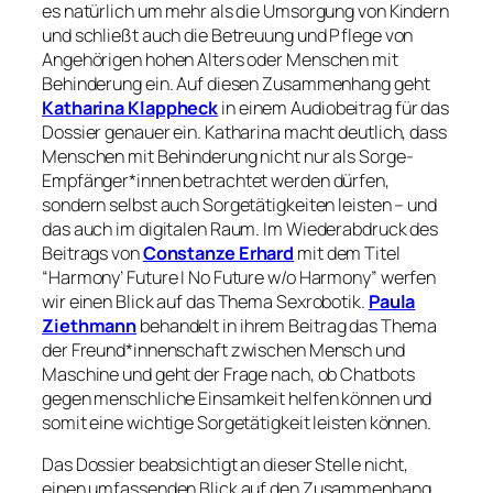
es natürlich um mehr als die Umsorgung von Kindern
und schließt auch die Betreuung und Pflege von
Angehörigen hohen Alters oder Menschen mit
Behinderung ein. Auf diesen Zusammenhang geht
Katharina Klappheck
in einem Audiobeitrag für das
Dossier genauer ein. Katharina macht deutlich, dass
Menschen mit Behinderung nicht nur als Sorge-
Empfänger*innen betrachtet werden dürfen,
sondern selbst auch Sorgetätigkeiten leisten – und
das auch im digitalen Raum. Im Wiederabdruck des
Beitrags von
Constanze Erhard
mit dem Titel
“Harmony’ Future I No Future w/o Harmony” werfen
wir einen Blick auf das Thema Sexrobotik.
Paula
Ziethmann
behandelt in ihrem Beitrag das Thema
der Freund*innenschaft zwischen Mensch und
Maschine und geht der Frage nach, ob Chatbots
gegen menschliche Einsamkeit helfen können und
somit eine wichtige Sorgetätigkeit leisten können.
Das Dossier beabsichtigt an dieser Stelle nicht,
einen umfassenden Blick auf den Zusammenhang