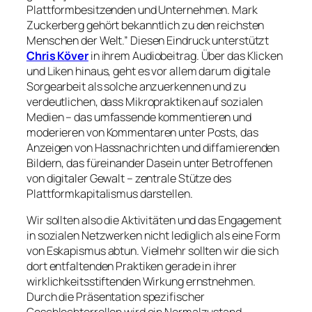
Plattformbesitzenden und Unternehmen. Mark
Zuckerberg gehört bekanntlich zu den reichsten
Menschen der Welt.” Diesen Eindruck unterstützt
Chris Köver
in ihrem Audiobeitrag. Über das Klicken
und Liken hinaus, geht es vor allem darum digitale
Sorgearbeit als solche anzuerkennen und zu
verdeutlichen, dass Mikropraktiken auf sozialen
Medien – das umfassende kommentieren und
moderieren von Kommentaren unter Posts, das
Anzeigen von Hassnachrichten und diffamierenden
Bildern, das füreinander Dasein unter Betroffenen
von digitaler Gewalt – zentrale Stütze des
Plattformkapitalismus darstellen.
Wir sollten also die Aktivitäten und das Engagement
in sozialen Netzwerken nicht lediglich als eine Form
von Eskapismus abtun. Vielmehr sollten wir die sich
dort entfaltenden Praktiken gerade in ihrer
wirklichkeitsstiftenden Wirkung ernstnehmen.
Durch die Präsentation spezifischer