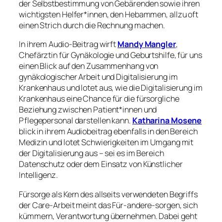
der Selbstbestimmung von Gebärenden sowie ihren
wichtigsten Helfer*innen, den Hebammen, allzu oft
einen Strich durch die Rechnung machen.
In ihrem Audio-Beitrag wirft
Mandy Mangler
,
Chefärztin für Gynäkologie und Geburtshilfe, für uns
einen Blick auf den Zusammenhang von
gynäkologischer Arbeit und Digitalisierung im
Krankenhaus und lotet aus, wie die Digitalisierung im
Krankenhaus eine Chance für die fürsorgliche
Beziehung zwischen Patient*innen und
Pflegepersonal darstellen kann.
Katharina Mosene
blick in ihrem Audiobeitrag ebenfalls in den Bereich
Medizin und lotet Schwierigkeiten im Umgang mit
der Digitalisierung aus – sei es im Bereich
Datenschutz oder dem Einsatz von Künstlicher
Intelligenz.
Fürsorge als Kern des allseits verwendeten Begriffs
der Care-Arbeit meint das Für-andere-sorgen, sich
kümmern, Verantwortung übernehmen. Dabei geht