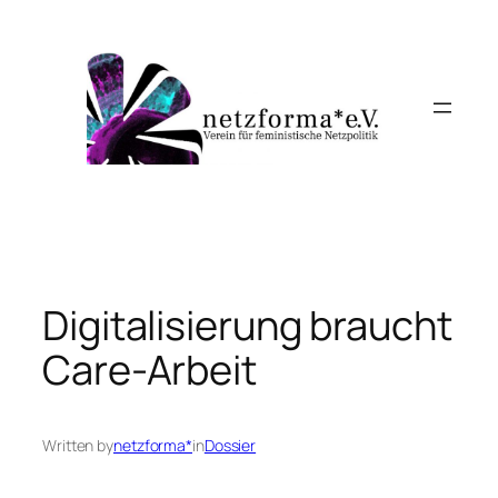
Skip
to
content
Digitalisierung braucht
Care-Arbeit
Written by
netzforma*
in
Dossier