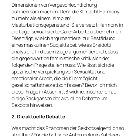
Dimensionen von Vergeschlechtlichung
aufmerksam machen. Denn die KI macht Harmony
zu mehr als einem ‚simplen‘
Masturbationsgegenstand: Sie versetzt Harmony in
die Lage,
sexualisierte Care-Arbeit
zu übernehmen.
Dies trägt, wie ich argumentiere, zur Bestärkung
eines maskulinen Subjekts bei, wie es Braidotti
analysiert. In diesem Zuge argumentiere ich, dass
die gegenwärtige feministische Kritik sich der
folgenden Frage stellen muss: Wie lässt sich die
spezifische Verquickung von Sexualität und
emotionaler Arbeit, die die KI ermöglicht,
gesellschaftstheoretisch fassen? Bevor ich mich
dieser Frage in Abschnitt 3 widme, möchte ich auf
einige Sackgassen der aktuellen Debatte um
Sexbots hinweisen.
2. Die aktuelle Debatte
Was macht das Phänomen der Sexbots eigentlich so
streitbar? Für die britische Anthropologin Kathleen