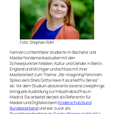
Foto: Stephan Röhl
Hannah Lichtenthäler studierte im Bachelor und
Master Nordamerikastudien mit den
Schwerpunkten Medien, Kultur und Gender in Berlin,
England und Michigan und schloss mit ihrer
Masterarbeit zum Thema: „Re-imagining Feminism:
Spike Lee’s
She’s Gotta Have It
as a Netflix Series”
ab. Vor dem Studium absolvierte sie eine zweijährige
bilinguale Ausbildung zur Industriekauffrau in
Madrid. Sie arbeitet derzeit als Referentin für
Medien und Digitales beim
Kinderschutzbund
Bundesverband
und war zuvor als
Projektkoordinatorin im
Gunda-Werner-Institut für