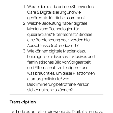
Woran denkst du bei den Stichworten
Care & Digitalisierung und wie
gehören sie für dich zusammen?
Welche Bedeutung haben digitale
Medien und Technologien für
queere/trans* Elternschaft? Sind sie
eine Bereicherung oder werden hier
Ausschlüsse (re)produziert?
Wie können digitale Medien dazu
beitragen, ein diverses, inklusives und
feministisches Bild von Sorgearbeit
und Elternschaft zu festigen – und
was braucht es, um diese Plattformen
als marginalisierte/ von
Diskriminierung betroffene Person
sicher nutzen zu können?
Transkription
Ich finde es auffällig, wie wenig die Digitalisierung zu