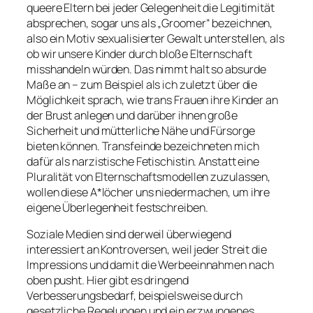
queere Eltern bei jeder Gelegenheit die Legitimität
absprechen, sogar uns als „Groomer“ bezeichnen,
also ein Motiv sexualisierter Gewalt unterstellen, als
ob wir unsere Kinder durch bloße Elternschaft
misshandeln würden. Das nimmt halt so absurde
Maße an – zum Beispiel als ich zuletzt über die
Möglichkeit sprach, wie trans Frauen ihre Kinder an
der Brust anlegen und darüber ihnen große
Sicherheit und mütterliche Nähe und Fürsorge
bieten können. Transfeinde bezeichneten mich
dafür als narzistische Fetischistin. Anstatt eine
Pluralität von Elternschaftsmodellen zuzulassen,
wollen diese A*löcher uns niedermachen, um ihre
eigene Überlegenheit festschreiben.
Soziale Medien sind derweil überwiegend
interessiert an Kontroversen, weil jeder Streit die
Impressions und damit die Werbeeinnahmen nach
oben pusht. Hier gibt es dringend
Verbesserungsbedarf, beispielsweise durch
gesetzliche Regelungen und ein erzwungenes