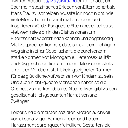
Twitter-Account
@MayaMitKind
erstellt habe, um
über mein spezifisches Erleben von Elternschaft als
trans Frau zu schreiben, wusste ich noch nicht, wie
viele Menschen ich damit mal erreichen und
inspirieren würde. Für queere Eltern bedeutet es so
viel, wenn sie sich in den Diskussionen um
Elternschaft wiederfinden können und gegenseitig
Mut zusprechen können, dass sie auf dem richtigen
Weg sind in einer Gesellschaft, die durch enorm
starke Normen von Monogamie, Heterosexualität
und Cisgeschlechtlichkeit queere Menschen stets
unter den Verdacht stellt, kein geeigneter Rahmen
für das glückliche Aufwachsen von Kindern zu sein.
Und auch nicht-queere Menschen haben so die
Chance, zu merken, dass es Alternativen gibt zu den
gesellschaftlich gepushten Narrativen und
Zwängen.
Leider sind die meisten sozialen Medien auch voll
von abschätzigen Bemerkungen und fiesem
Harassment durch queerfeindliche Gestalten, die