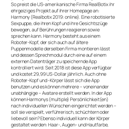
So preist die US-amerikanische Firma RealBotix ihr
ehrgeiziges Projekt auf ihrer Homepage an:
Harmony (Realbotix 2019: online). Eine robotisierte
Sexpuppe, die ihren Kopf und ihre Gesichtszüge
bewegen, auf Berührungen reagieren sowie
sprechen kann. Harmony besteht aus einem
Roboter-Kopf, der sich auch auf ältere
Puppenmodelle derselben Firma montieren lässt
und dessen Sprechmodul durch eine auf einem
externen Datenträger zu speichernde App
kontrolliert wird. Seit 2018 ist diese App verfügbar
und kostet 29,99 US-Dollar jährlich. Auch ohne
Roboter-Kopf und -Körper lässt sich die App
benutzen und es können mehrere – voneinander
unabhängige – Avatare erstellt werden. In der App
können Harmonys (multiple) Persönlichkeit(en)
nach individuellen Wünschen eingerichtet werden –
soll sie verspielt, verführerisch, schüchtern oder
liebevoll sein? Ebenso individuell kann der Körper
gestaltet werden: Haar-, Augen- und Hautfarbe,