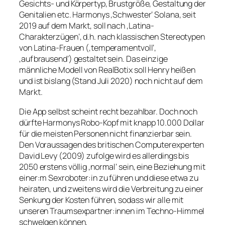
Gesichts- und Körpertyp, Brustgröße, Gestaltung der
Genitalien etc. Harmonys ‚Schwester‘ Solana, seit
2019 auf dem Markt, soll nach ‚Latina-
Charakterzügen‘, d.h. nach klassischen Stereotypen
von Latina-Frauen (‚temperamentvoll‘,
‚aufbrausend‘) gestaltet sein. Das einzige
männliche Modell von RealBotix soll Henry heißen
und ist bislang (Stand Juli 2020) noch nicht auf dem
Markt.
Die App selbst scheint recht bezahlbar. Doch noch
dürfte Harmonys Robo-Kopf mit knapp 10.000 Dollar
für die meisten Personen nicht finanzierbar sein.
Den Voraussagen des britischen Computerexperten
David Levy (2009) zufolge wird es allerdings bis
2050 erstens völlig ‚normal‘ sein, eine Beziehung mit
einer:m Sexroboter:in zu führen und diese etwa zu
heiraten, und zweitens wird die Verbreitung zu einer
Senkung der Kosten führen, sodass wir alle mit
unseren Traumsexpartner:innen im Techno-Himmel
schwelgen können.