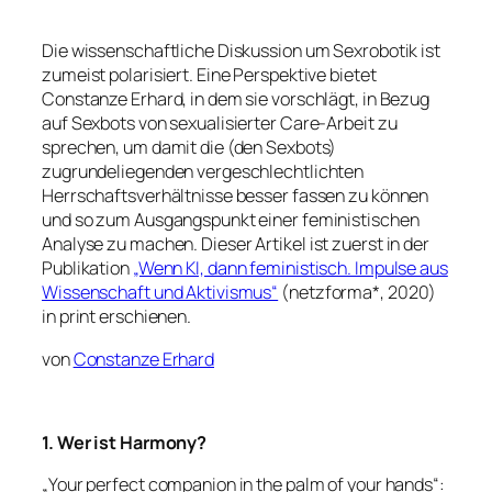
Die wissenschaftliche Diskussion um Sexrobotik ist
zumeist polarisiert. Eine Perspektive bietet
Constanze Erhard, in dem sie vorschlägt, in Bezug
auf Sexbots von sexualisierter Care-Arbeit zu
sprechen, um damit die (den Sexbots)
zugrundeliegenden vergeschlechtlichten
Herrschaftsverhältnisse besser fassen zu können
und so zum Ausgangspunkt einer feministischen
Analyse zu machen.
Dieser Artikel ist zuerst in der
Publikation
„Wenn KI, dann feministisch. Impulse aus
Wissenschaft und Aktivismus“
(netzforma*, 2020)
in print erschienen.
von
Constanze Erhard
1. Wer ist Harmony?
„Your perfect companion in the palm of your hands“: