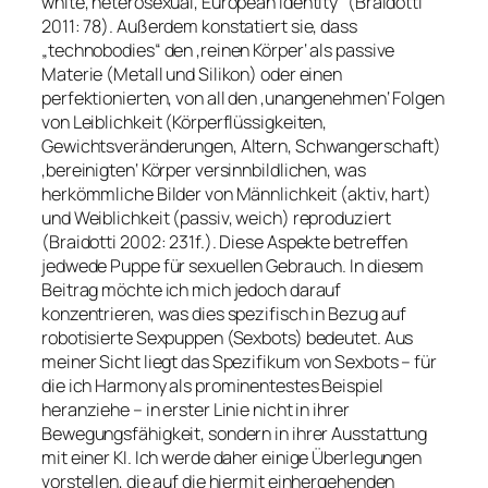
white, heterosexual, European identity“ (Braidotti
2011: 78). Außerdem konstatiert sie, dass
„technobodies“ den ‚reinen Körper‘ als passive
Materie (Metall und Silikon) oder einen
perfektionierten, von all den ‚unangenehmen‘ Folgen
von Leiblichkeit (Körperflüssigkeiten,
Gewichtsveränderungen, Altern, Schwangerschaft)
‚bereinigten‘ Körper versinnbildlichen, was
herkömmliche Bilder von Männlichkeit (aktiv, hart)
und Weiblichkeit (passiv, weich) reproduziert
(Braidotti 2002: 231f.). Diese Aspekte betreffen
jedwede Puppe für sexuellen Gebrauch. In diesem
Beitrag möchte ich mich jedoch darauf
konzentrieren, was dies spezifisch in Bezug auf
robotisierte Sexpuppen (Sexbots) bedeutet. Aus
meiner Sicht liegt das Spezifikum von Sexbots – für
die ich Harmony als prominentestes Beispiel
heranziehe – in erster Linie nicht in ihrer
Bewegungsfähigkeit, sondern in ihrer Ausstattung
mit einer KI. Ich werde daher einige Überlegungen
vorstellen, die auf die hiermit einhergehenden