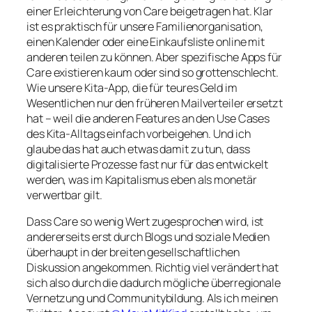
einer Erleichterung von Care beigetragen hat. Klar
ist es praktisch für unsere Familienorganisation,
einen Kalender oder eine Einkaufsliste online mit
anderen teilen zu können. Aber spezifische Apps für
Care existieren kaum oder sind so grottenschlecht.
Wie unsere Kita-App, die für teures Geld im
Wesentlichen nur den früheren Mailverteiler ersetzt
hat – weil die anderen Features an den Use Cases
des Kita-Alltags einfach vorbeigehen. Und ich
glaube das hat auch etwas damit zu tun, dass
digitalisierte Prozesse fast nur für das entwickelt
werden, was im Kapitalismus eben als monetär
verwertbar gilt.
Dass Care so wenig Wert zugesprochen wird, ist
andererseits erst durch Blogs und soziale Medien
überhaupt in der breiten gesellschaftlichen
Diskussion angekommen. Richtig viel verändert hat
sich also durch die dadurch mögliche überregionale
Vernetzung und Communitybildung. Als ich meinen