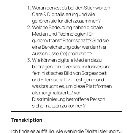
Woran denkst du bei den Stichworten
Care & Digitalisierung und wie
gehören sie für dich zusammen?
Welche Bedeutung haben digitale
Medien und Technologien für
queere/trans* Elternschaft? Sind sie
eine Bereicherung oder werden hier
Ausschlüsse (re)produziert?
Wie können digitale Medien dazu
beitragen, ein diverses, inklusives und
feministisches Bild von Sorgearbeit
und Elternschaft zu festigen – und
was braucht es, um diese Plattformen
als marginalisierte/ von
Diskriminierung betroffene Person
sicher nutzen zu können?
Transkription
Ich finde es auffällig, wie wenig die Digitalisierung zu