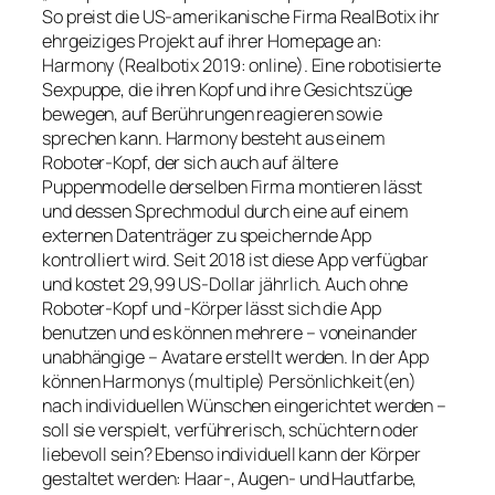
So preist die US-amerikanische Firma RealBotix ihr
ehrgeiziges Projekt auf ihrer Homepage an:
Harmony (Realbotix 2019: online). Eine robotisierte
Sexpuppe, die ihren Kopf und ihre Gesichtszüge
bewegen, auf Berührungen reagieren sowie
sprechen kann. Harmony besteht aus einem
Roboter-Kopf, der sich auch auf ältere
Puppenmodelle derselben Firma montieren lässt
und dessen Sprechmodul durch eine auf einem
externen Datenträger zu speichernde App
kontrolliert wird. Seit 2018 ist diese App verfügbar
und kostet 29,99 US-Dollar jährlich. Auch ohne
Roboter-Kopf und -Körper lässt sich die App
benutzen und es können mehrere – voneinander
unabhängige – Avatare erstellt werden. In der App
können Harmonys (multiple) Persönlichkeit(en)
nach individuellen Wünschen eingerichtet werden –
soll sie verspielt, verführerisch, schüchtern oder
liebevoll sein? Ebenso individuell kann der Körper
gestaltet werden: Haar-, Augen- und Hautfarbe,