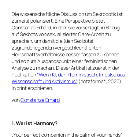
Die wissenschaftliche Diskussion um Sexrobotik ist
zumeist polarisiert. Eine Perspektive bietet
Constanze Erhard, in dem sie vorschlägt, in Bezug
auf Sexbots von sexualisierter Care-Arbeit zu
sprechen, um damit die (den Sexbots)
zugrundeliegenden vergeschlechtlichten
Herrschaftsverhältnisse besser fassen zu können
und so zum Ausgangspunkt einer feministischen
Analyse zu machen.
Dieser Artikel ist zuerst in der
Publikation
“Wenn KI, dann feministisch. Impulse aus
Wissenschaft und Aktivismus”
(netzforma*, 2020)
in print erschienen.
von
Constanze Erhard
1. Wer ist Harmony?
„Your perfect companion in the palm of your hands“: