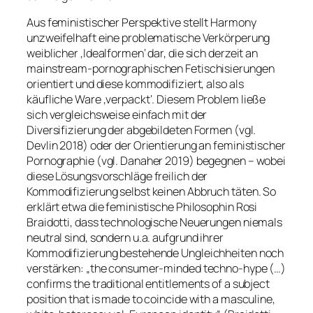
Aus feministischer Perspektive stellt Harmony
unzweifelhaft eine problematische Verkörperung
weiblicher ‚Idealformen‘ dar, die sich derzeit an
mainstream-pornographischen Fetischisierungen
orientiert und diese kommodifiziert, also als
käufliche Ware ‚verpackt‘. Diesem Problem ließe
sich vergleichsweise einfach mit der
Diversifizierung der abgebildeten Formen (vgl.
Devlin 2018) oder der Orientierung an feministischer
Pornographie (vgl. Danaher 2019) begegnen – wobei
diese Lösungsvorschläge freilich der
Kommodifizierung selbst keinen Abbruch täten. So
erklärt etwa die feministische Philosophin Rosi
Braidotti, dass technologische Neuerungen niemals
neutral sind, sondern u.a. aufgrund ihrer
Kommodifizierung bestehende Ungleichheiten noch
verstärken: „the consumer-minded techno-hype (…)
confirms the traditional entitlements of a subject
position that is made to coincide with a masculine,