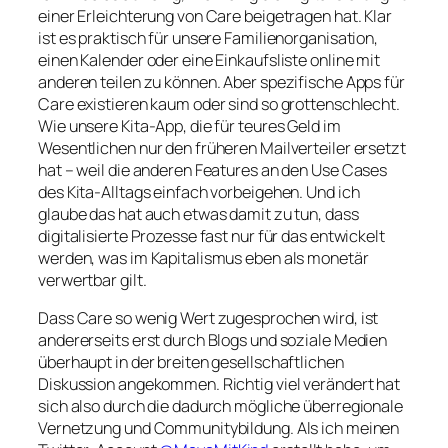
einer Erleichterung von Care beigetragen hat. Klar
ist es praktisch für unsere Familienorganisation,
einen Kalender oder eine Einkaufsliste online mit
anderen teilen zu können. Aber spezifische Apps für
Care existieren kaum oder sind so grottenschlecht.
Wie unsere Kita-App, die für teures Geld im
Wesentlichen nur den früheren Mailverteiler ersetzt
hat – weil die anderen Features an den Use Cases
des Kita-Alltags einfach vorbeigehen. Und ich
glaube das hat auch etwas damit zu tun, dass
digitalisierte Prozesse fast nur für das entwickelt
werden, was im Kapitalismus eben als monetär
verwertbar gilt.
Dass Care so wenig Wert zugesprochen wird, ist
andererseits erst durch Blogs und soziale Medien
überhaupt in der breiten gesellschaftlichen
Diskussion angekommen. Richtig viel verändert hat
sich also durch die dadurch mögliche überregionale
Vernetzung und Communitybildung. Als ich meinen