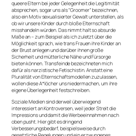
queere Eltern bei jeder Gelegenheit die Legitimität
absprechen, sogar uns als “Groomer” bezeichnen,
also ein Motiv sexualisierter Gewalt unterstellen, als
ob wir unsere Kinder durch bloße Elternschaft
misshandeln würden. Das nimmt halt so absurde
Maße an – zum Beispiel als ich zuletzt über die
Möglichkeit sprach, wie trans Frauen ihre Kinder an
der Brust anlegen und darüber ihnen große
Sicherheit und mütterliche Nähe und Fürsorge
bieten können. Transfeinde bezeichneten mich
dafür als narzistische Fetischistin. Anstatt eine
Pluralität von Elternschaftsmodellen zuzulassen,
wollen diese A*löcher uns niedermachen, um ihre
eigene Überlegenheit festschreiben.
Soziale Medien sind derweil überwiegend
interessiert an Kontroversen, weil jeder Streit die
Impressions und damit die Werbeeinnahmen nach
oben pusht. Hier gibt es dringend
Verbesserungsbedarf, beispielsweise durch
gesetzliche Regelungen und ein erzwungenes