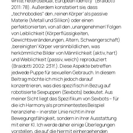
white, heterosexual, European identity“ (Braidotti
2011: 78). Außerdem konstatiert sie, dass
„technobodies“ den ‚reinen Körper‘ als passive
Materie (Metall und Silikon) oder einen
perfektionierten, von all den ‚unangenehmen‘ Folgen
von Leiblichkeit (Körperflüssigkeiten,
Gewichtsveränderungen, Altern, Schwangerschaft)
‚bereinigten‘ Körper versinnbildlichen, was
herkömmliche Bilder von Männlichkeit (aktiv, hart)
und Weiblichkeit (passiv, weich) reproduziert
(Braidotti 2002: 231f.). Diese Aspekte betreffen
jedwede Puppe für sexuellen Gebrauch. In diesem
Beitrag möchte ich mich jedoch darauf
konzentrieren, was dies spezifisch in Bezug auf
robotisierte Sexpuppen (Sexbots) bedeutet. Aus
meiner Sicht liegt das Spezifikum von Sexbots – für
die ich Harmony als prominentestes Beispiel
heranziehe – in erster Linie nicht in ihrer
Bewegungsfähigkeit, sondern in ihrer Ausstattung
mit einer KI. Ich werde daher einige Überlegungen
vorstellen, die auf die hiermit einhergehenden