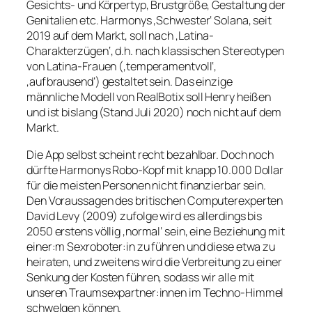
Gesichts- und Körpertyp, Brustgröße, Gestaltung der
Genitalien etc. Harmonys ‚Schwester‘ Solana, seit
2019 auf dem Markt, soll nach ‚Latina-
Charakterzügen‘, d.h. nach klassischen Stereotypen
von Latina-Frauen (‚temperamentvoll‘,
‚aufbrausend‘) gestaltet sein. Das einzige
männliche Modell von RealBotix soll Henry heißen
und ist bislang (Stand Juli 2020) noch nicht auf dem
Markt.
Die App selbst scheint recht bezahlbar. Doch noch
dürfte Harmonys Robo-Kopf mit knapp 10.000 Dollar
für die meisten Personen nicht finanzierbar sein.
Den Voraussagen des britischen Computerexperten
David Levy (2009) zufolge wird es allerdings bis
2050 erstens völlig ‚normal‘ sein, eine Beziehung mit
einer:m Sexroboter:in zu führen und diese etwa zu
heiraten, und zweitens wird die Verbreitung zu einer
Senkung der Kosten führen, sodass wir alle mit
unseren Traumsexpartner:innen im Techno-Himmel
schwelgen können.