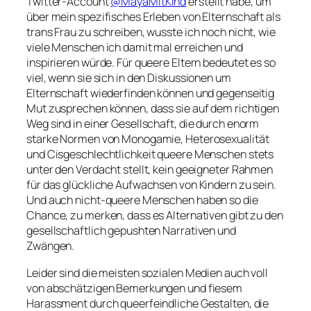
Twitter-Account
@MayaMitKind
erstellt habe, um
über mein spezifisches Erleben von Elternschaft als
trans Frau zu schreiben, wusste ich noch nicht, wie
viele Menschen ich damit mal erreichen und
inspirieren würde. Für queere Eltern bedeutet es so
viel, wenn sie sich in den Diskussionen um
Elternschaft wiederfinden können und gegenseitig
Mut zusprechen können, dass sie auf dem richtigen
Weg sind in einer Gesellschaft, die durch enorm
starke Normen von Monogamie, Heterosexualität
und Cisgeschlechtlichkeit queere Menschen stets
unter den Verdacht stellt, kein geeigneter Rahmen
für das glückliche Aufwachsen von Kindern zu sein.
Und auch nicht-queere Menschen haben so die
Chance, zu merken, dass es Alternativen gibt zu den
gesellschaftlich gepushten Narrativen und
Zwängen.
Leider sind die meisten sozialen Medien auch voll
von abschätzigen Bemerkungen und fiesem
Harassment durch queerfeindliche Gestalten, die