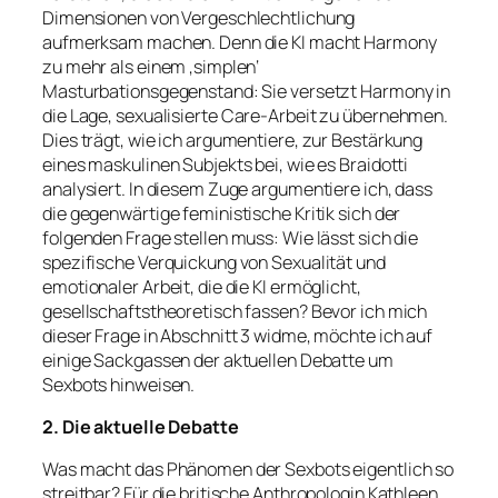
Dimensionen von Vergeschlechtlichung
aufmerksam machen. Denn die KI macht Harmony
zu mehr als einem ‚simplen‘
Masturbationsgegenstand: Sie versetzt Harmony in
die Lage,
sexualisierte Care-Arbeit
zu übernehmen.
Dies trägt, wie ich argumentiere, zur Bestärkung
eines maskulinen Subjekts bei, wie es Braidotti
analysiert. In diesem Zuge argumentiere ich, dass
die gegenwärtige feministische Kritik sich der
folgenden Frage stellen muss: Wie lässt sich die
spezifische Verquickung von Sexualität und
emotionaler Arbeit, die die KI ermöglicht,
gesellschaftstheoretisch fassen? Bevor ich mich
dieser Frage in Abschnitt 3 widme, möchte ich auf
einige Sackgassen der aktuellen Debatte um
Sexbots hinweisen.
2. Die aktuelle Debatte
Was macht das Phänomen der Sexbots eigentlich so
streitbar? Für die britische Anthropologin Kathleen