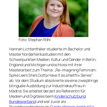
Foto: Stephan Röhl
Hannah Lichtenthäler studierte im Bachelor und
Master Nordamerikastudien mit den
Schwerpunkten Medien, Kultur und Gender in Berlin,
England und Michigan und schloss mit ihrer
Masterarbeit zum Thema: „Re-imagining Feminism:
Spike Lee’s
She’s Gotta Have It
as a Netflix Series”
ab. Vor dem Studium absolvierte sie eine zweijährige
bilinguale Ausbildung zur Industriekauffrau in
Madrid. Sie arbeitet derzeit als Referentin für
Medien und Digitales beim
Kinderschutzbund
Bundesverband
und war zuvor als
Projektkoordinatorin im
Gunda-Werner-Institut für