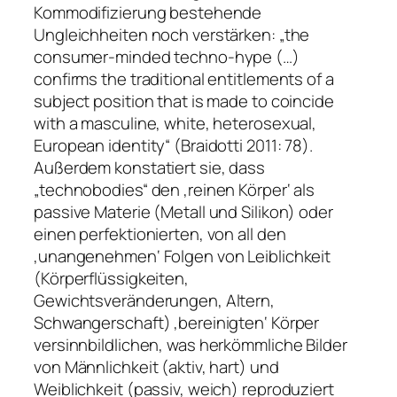
Kommodifizierung bestehende
Ungleichheiten noch verstärken: „the
consumer-minded techno-hype (…)
confirms the traditional entitlements of a
subject position that is made to coincide
with a masculine, white, heterosexual,
European identity“ (Braidotti 2011: 78).
Außerdem konstatiert sie, dass
„technobodies“ den ‚reinen Körper‘ als
passive Materie (Metall und Silikon) oder
einen perfektionierten, von all den
‚unangenehmen‘ Folgen von Leiblichkeit
(Körperflüssigkeiten,
Gewichtsveränderungen, Altern,
Schwangerschaft) ‚bereinigten‘ Körper
versinnbildlichen, was herkömmliche Bilder
von Männlichkeit (aktiv, hart) und
Weiblichkeit (passiv, weich) reproduziert