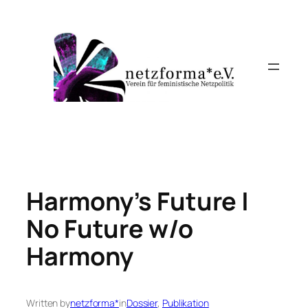
Skip
to
content
Harmony’s Future |
No Future w/o
Harmony
Written by
netzforma*
in
Dossier
, 
Publikation