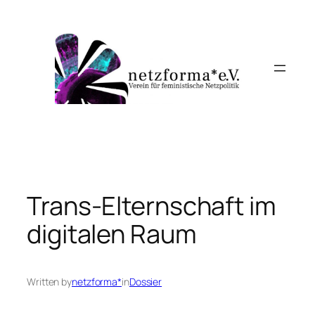
Skip
to
content
Trans-Elternschaft im
digitalen Raum
Written by
netzforma*
in
Dossier