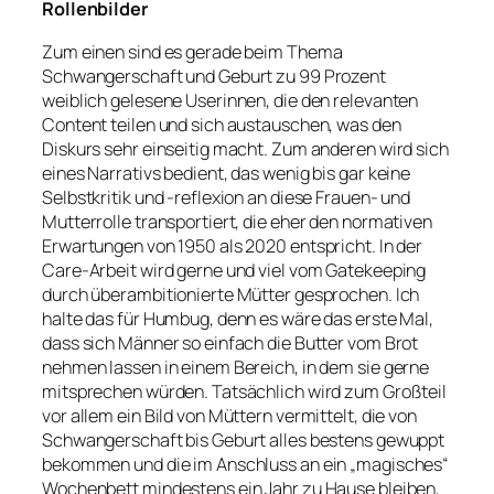
Rollenbilder
Zum einen sind es gerade beim Thema
Schwangerschaft und Geburt zu 99 Prozent
weiblich gelesene Userinnen, die den relevanten
Content teilen und sich austauschen, was den
Diskurs sehr einseitig macht. Zum anderen wird sich
eines Narrativs bedient, das wenig bis gar keine
Selbstkritik und -reflexion an diese Frauen- und
Mutterrolle transportiert, die eher den normativen
Erwartungen von 1950 als 2020 entspricht. In der
Care-Arbeit wird gerne und viel vom Gatekeeping
durch überambitionierte Mütter gesprochen. Ich
halte das für Humbug, denn es wäre das erste Mal,
dass sich Männer so einfach die Butter vom Brot
nehmen lassen in einem Bereich, in dem sie gerne
mitsprechen würden. Tatsächlich wird zum Großteil
vor allem ein Bild von Müttern vermittelt, die von
Schwangerschaft bis Geburt alles bestens gewuppt
bekommen und die im Anschluss an ein „magisches“
Wochenbett mindestens ein Jahr zu Hause bleiben,