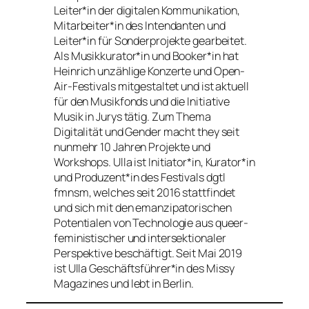
Leiter*in der digitalen Kommunikation,
Mitarbeiter*in des Intendanten und
Leiter*in für Sonderprojekte gearbeitet.
Als Musikkurator*in und Booker*in hat
Heinrich unzählige Konzerte und Open-
Air-Festivals mitgestaltet und ist aktuell
für den Musikfonds und die Initiative
Musik in Jurys tätig. Zum Thema
Digitalität und Gender macht they seit
nunmehr 10 Jahren Projekte und
Workshops. Ulla ist Initiator*in, Kurator*in
und Produzent*in des Festivals dgtl
fmnsm, welches seit 2016 stattfindet
und sich mit den emanzipatorischen
Potentialen von Technologie aus queer-
feministischer und intersektionaler
Perspektive beschäftigt. Seit Mai 2019
ist Ulla Geschäftsführer*in des Missy
Magazines und lebt in Berlin.