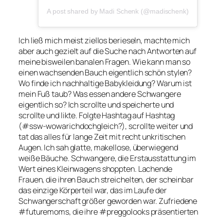
A post shared by Madi Schenk (@madischenk)
Ich ließ mich meist ziellos berieseln, machte mich
aber auch gezielt auf die Suche nach Antworten auf
meine bisweilen banalen Fragen. Wie kann man so
einen wachsenden Bauch eigentlich schön stylen?
Wo finde ich nachhaltige Babykleidung? Warum ist
mein Fuß taub? Was essen andere Schwangere
eigentlich so? Ich scrollte und speicherte und
scrollte und likte. Folgte Hashtag auf Hashtag
(#ssw-wowarichdochgleich?), scrollte weiter und
tat das alles für lange Zeit mit recht unkritischen
Augen. Ich sah glatte, makellose, überwiegend
weiße Bäuche. Schwangere, die Erstausstattung im
Wert eines Kleinwagens shoppten. Lachende
Frauen, die ihren Bauch streichelten, der scheinbar
das einzige Körperteil war, das im Laufe der
Schwangerschaft größer geworden war. Zufriedene
#futuremoms
, die ihre
#preggolooks
präsentierten