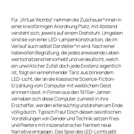
Für „Virtual Wombs“ nehmen die Zuschauer*innen in
einer kreisförmigen Anordnung Platz, mit Abstand
versteht sich, jeweils auf einem Drehstuhl. Umgeben
sind sie von einer LED-Lampenkonstruktion, die im
Verlauf auch selbst Darsteller*in wird. Nach einer
liebevollen Begrüßung, die jedes anwesende Leben
wertschätzend hervorhebt und verdeutlicht, welch
ein unwirklicher Zufall doch jede Existenz eigentlich
ist, folgt ein einnehmender Tanz aus blinkendem
LED-Licht, der an die klassische Science-Fiction-
Erzählung vom Computer mit weiblichem Geist
erinnern lässt. In Filmen aus den 1970er-Jahren
verlieben sich diese Computer zumeist in ihre
Erschaffer, werden eifersüchtig und drehen am Ende
völlig durch. Typisch Frau! Doch diesen sexistischen
Vorstellungen von Gender und Technik setzen Fries
und Peeters mit inszenatorischer Feinheit neue
Narrative entgegen. Das Spiel des LED-Lichts gibt