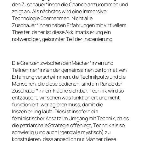
den Zuschauer*innen die Chance anzukommen und
zeigt an: Als nächstes wird eine immersive
Technologie übernehmen. Nicht alle
Zuschauer*innen haben Erfahrungen mit virtuellem
Theater, daher ist diese Akklimatisierung ein
notwendiger, gekonnter Teil der Inszenierung.
Die Grenzen zwischen den Macher*innen und
Teilnehmer*innen der gemeinsamen performativen
Erfahrung verschwimmen, die Technikpults und die
Menschen, die diese bedienen, sind am Rande der
Zuschauer*innen-Fläche sichtbar. Technik wird so
entzaubert, wir sehen was funktioniert und nicht
funktioniert, wer agieren muss, damit die
Inszenierung läuft. Dies ist insofern ein
feministischer Ansatz im Umgang mit Technik, da es
die patriarchale Strategie offenlegt, Technik als so
schwierig (und auch irgendwie mystisch) zu
konstruieren, dass angeblich nur Männer diese