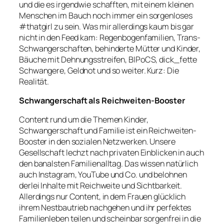
und die es irgendwie schafften, mit einem kleinen
Menschen im Bauch noch immer ein sorgenloses
#thatgirl
zu sein. Was mir allerdings kaum bis gar
nicht in den Feed kam: Regenbogenfamilien, Trans-
Schwangerschaften, behinderte Mütter und Kinder,
Bäuche mit Dehnungsstreifen, BIPoCS, dick_fette
Schwangere, Geldnot und so weiter. Kurz: Die
Realität.
Schwangerschaft als Reichweiten-Booster
Content rund um die Themen Kinder,
Schwangerschaft und Familie ist ein Reichweiten-
Booster in den sozialen Netzwerken. Unsere
Gesellschaft lechzt nach privaten Einblicken in auch
den banalsten Familienalltag. Das wissen natürlich
auch Instagram, YouTube und Co. und belohnen
derlei Inhalte mit Reichweite und Sichtbarkeit.
Allerdings nur Content, in dem Frauen glücklich
ihrem Nestbautrieb nachgehen und ihr perfektes
Familienleben teilen und scheinbar sorgenfrei in die