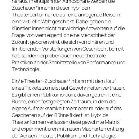
heraus. In entspannter Atmosphäre werden die
Zuschauer*innen in dieser hybriden
Theaterperformance auf eine anregende Reise in
eine virtuelle Welt geschickt. Dabei geben die
Künstler*innen nicht nur wichtige Antworten auf die
Frage, von wem eigentlich eine Menschheit der
Zukunft geboren wird, die sich von binären und
limitierenden Vorstellungen von Geschlecht befreit
hat, sondern erproben auch neue theatrale
Praktiken an der Schnittstelle von Performance und
Technologie.
Ein*e Theater-Zuschauer*in kann mit dem Kauf
eines Tickets zumeist auf Gewohnheiten vertrauen.
Es gibt einen Publikumsraum, davon getrennt eine
Bühne, einen festgelegten Zeitraum, in dem die
eigene Aufmerksamkeit mehr oder minder auf das
Geschehen auf der Bühne fixiert ist. Hybride
Theaterformen verlassen diese gewohnte Matrix
und experimentieren mit neuen Macharten entlang
der Achsen Theater, Publikum und Technologie.