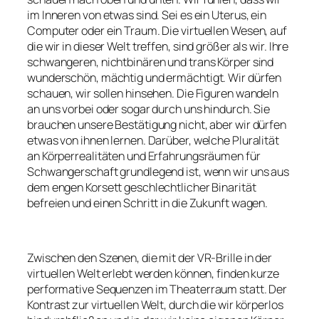
im Inneren von etwas sind. Sei es ein Uterus, ein
Computer oder ein Traum. Die virtuellen Wesen, auf
die wir in dieser Welt treffen, sind größer als wir. Ihre
schwangeren, nichtbinären und trans Körper sind
wunderschön, mächtig und ermächtigt. Wir dürfen
schauen, wir sollen hinsehen. Die Figuren wandeln
an uns vorbei oder sogar durch uns hindurch. Sie
brauchen unsere Bestätigung nicht, aber wir dürfen
etwas von ihnen lernen. Darüber, welche Pluralität
an Körperrealitäten und Erfahrungsräumen für
Schwangerschaft grundlegend ist, wenn wir uns aus
dem engen Korsett geschlechtlicher Binarität
befreien und einen Schritt in die Zukunft wagen.
Zwischen den Szenen, die mit der VR-Brille in der
virtuellen Welt erlebt werden können, finden kurze
performative Sequenzen im Theaterraum statt. Der
Kontrast zur virtuellen Welt, durch die wir körperlos