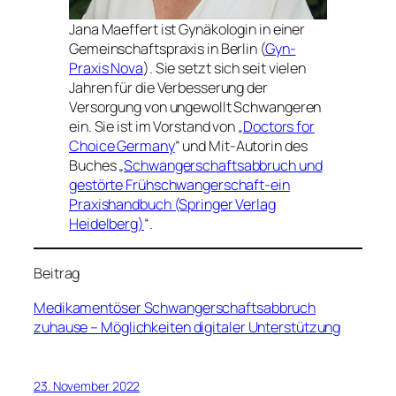
Jana Maeffert ist Gynäkologin in einer
Gemeinschaftspraxis in Berlin (
Gyn-
Praxis Nova
). Sie setzt sich seit vielen
Jahren für die Verbesserung der
Versorgung von ungewollt Schwangeren
ein. Sie ist im Vorstand von „
Doctors for
Choice Germany
“ und Mit-Autorin des
Buches „
Schwangerschaftsabbruch und
gestörte Frühschwangerschaft-ein
Praxishandbuch (Springer Verlag
Heidelberg)
“.
Beitrag
Medikamentöser Schwangerschaftsabbruch
zuhause – Möglichkeiten digitaler Unterstützung
23. November 2022