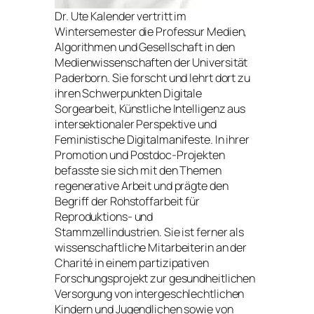
Dr. Ute Kalender vertritt im
Wintersemester die Professur Medien,
Algorithmen und Gesellschaft in den
Medienwissenschaften der Universität
Paderborn. Sie forscht und lehrt dort zu
ihren Schwerpunkten Digitale
Sorgearbeit, Künstliche Intelligenz aus
intersektionaler Perspektive und
Feministische Digitalmanifeste. In ihrer
Promotion und Postdoc-Projekten
befasste sie sich mit den Themen
regenerative Arbeit und prägte den
Begriff der Rohstoffarbeit für
Reproduktions- und
Stammzellindustrien. Sie ist ferner als
wissenschaftliche Mitarbeiterin an der
Charité in einem partizipativen
Forschungsprojekt zur gesundheitlichen
Versorgung von intergeschlechtlichen
Kindern und Jugendlichen sowie von