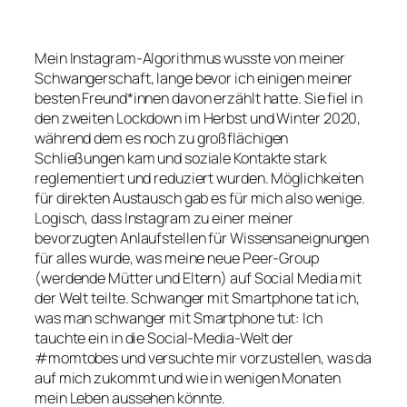
Mein Instagram-Algorithmus wusste von meiner
Schwangerschaft, lange bevor ich einigen meiner
besten Freund*innen davon erzählt hatte. Sie fiel in
den zweiten Lockdown im Herbst und Winter 2020,
während dem es noch zu großflächigen
Schließungen kam und soziale Kontakte stark
reglementiert und reduziert wurden. Möglichkeiten
für direkten Austausch gab es für mich also wenige.
Logisch, dass Instagram zu einer meiner
bevorzugten Anlaufstellen für Wissensaneignungen
für alles wurde, was meine neue
Peer-Group
(werdende Mütter und Eltern) auf Social Media mit
der Welt teilte. Schwanger mit Smartphone tat ich,
was man schwanger mit Smartphone tut: Ich
tauchte ein in die Social-Media-Welt der
#momtobes
und versuchte mir vorzustellen, was da
auf mich zukommt und wie in wenigen Monaten
mein Leben aussehen könnte.