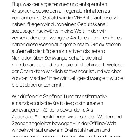
Flug, was der angenehmen und entspannten
Ansprache sowie den anregenden Inhalten zu
verdanken ist. Sobald wir die VR-Brille aufgesetzt
haben, fliegen wir durch einen Geburtskanal,
sozusagen rückwärts in eine Welt, in der wir
verschiedene schwangere Avatare antreffen. Eines
haben diese Wesen alle gemeinsam: Sie existieren
außerhalb der körpernormativen cis hetero
Narration über Schwangerschaft, sie sind
nichtbinär, sie sind trans, sie sind behindert. Welcher
der Charaktere wirklich schwanger ist und welcher
von den Macher*innen virtuell geschwängert wurde,
bleibt dabei unbenannt.
Wir dürfen die Schönheit und transformativ-
emanzipatorische Kraft des posthumanen
schwangeren Körpers bewundern. Als
Zuschauer*innen können wir uns in den Welten und
Szenen angeleitet bewegen – in der Offline-Welt
wirbeln wir auf unserem Drehstuhl herum und
schauen nach oben und unten. Wir fühlen, dass wir