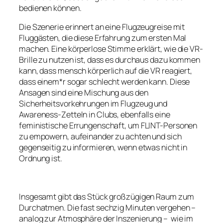
bedienen können.
Die Szenerie erinnert an eine Flugzeugreise mit
Fluggästen, die diese Erfahrung zum ersten Mal
machen. Eine körperlose Stimme erklärt, wie die VR-
Brille zu nutzen ist, dass es durchaus dazu kommen
kann, dass mensch körperlich auf die VR reagiert,
dass einem*r sogar schlecht werden kann. Diese
Ansagen sind eine Mischung aus den
Sicherheitsvorkehrungen im Flugzeug und
Awareness-Zetteln in Clubs, ebenfalls eine
feministische Errungenschaft, um FLINT-Personen
zu empowern, aufeinander zu achten und sich
gegenseitig zu informieren, wenn etwas nicht in
Ordnung ist.
Insgesamt gibt das Stück großzügigen Raum zum
Durchatmen. Die fast sechzig Minuten vergehen –
analog zur Atmosphäre der Inszenierung – wie im