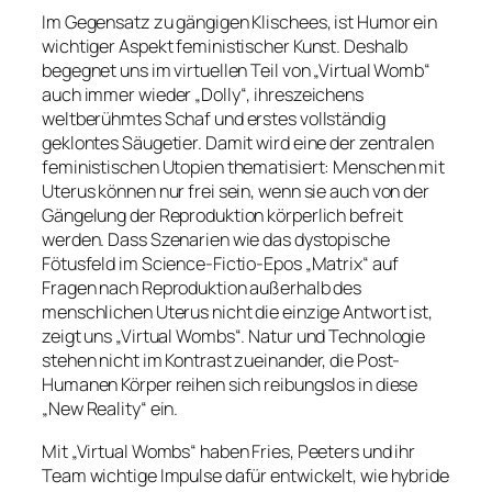
Im Gegensatz zu gängigen Klischees, ist Humor ein
wichtiger Aspekt feministischer Kunst. Deshalb
begegnet uns im virtuellen Teil von „Virtual Womb“
auch immer wieder „Dolly“, ihreszeichens
weltberühmtes Schaf und erstes vollständig
geklontes Säugetier. Damit wird eine der zentralen
feministischen Utopien thematisiert: Menschen mit
Uterus können nur frei sein, wenn sie auch von der
Gängelung der Reproduktion körperlich befreit
werden. Dass Szenarien wie das dystopische
Fötusfeld im Science-Fictio-Epos „Matrix“ auf
Fragen nach Reproduktion außerhalb des
menschlichen Uterus nicht die einzige Antwort ist,
zeigt uns „Virtual Wombs“. Natur und Technologie
stehen nicht im Kontrast zueinander, die Post-
Humanen Körper reihen sich reibungslos in diese
„New Reality“ ein.
Mit „Virtual Wombs“ haben Fries, Peeters und ihr
Team wichtige Impulse dafür entwickelt, wie hybride