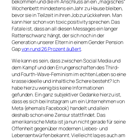
bekommen und die im Anschluss an ein „magisches“
Wochenbett mindestens ein Jahr zu Hause bleiben,
bevor sie in Teilzeit in ihren Job zurückkehren. Man
kann hier schon von
toxic positivity
sprechen. Das
Fatale ist, dass an all diesen Messages ein langer
Rattenschwanz hängt, der sich noch in der
Generation unserer Eltern in einem Gender Pension
Gap
von rund 26 Prozent äußert
.
Wie kann es sein, dass zwischen Social Media und
dem Kampf und den Errungenschaften des Third-
und Fourth-Wave-Feminism im echten Leben so eine
krasse ideelle und inhaltliche Schere besteht? Ich
habe hierzu wenig bis keine Informationen
gefunden. Ein ganz subjektiver Gedanke hierzu ist,
dass es sich bei Instagram um ein Unternehmen von
Meta (ehemals Facebook) handelt und allein
deshalb schon eine Zensur stattfindet. Das
amerikanische Meta ist ja nun nicht gerade für seine
Offenheit gegenüber modernen Liebes- und
Lebensentwürfen bekannt. Vielleicht lag es auch am