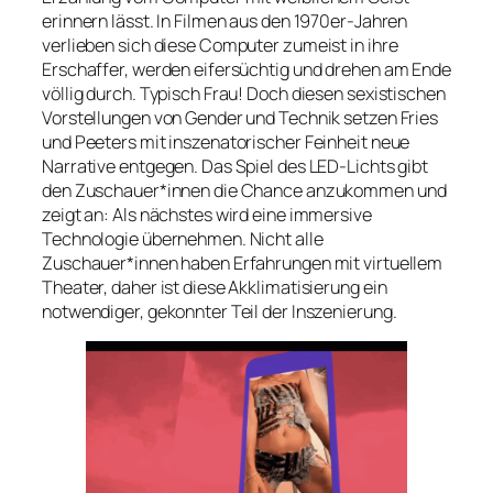
erinnern lässt. In Filmen aus den 1970er-Jahren
verlieben sich diese Computer zumeist in ihre
Erschaffer, werden eifersüchtig und drehen am Ende
völlig durch. Typisch Frau! Doch diesen sexistischen
Vorstellungen von Gender und Technik setzen Fries
und Peeters mit inszenatorischer Feinheit neue
Narrative entgegen. Das Spiel des LED-Lichts gibt
den Zuschauer*innen die Chance anzukommen und
zeigt an: Als nächstes wird eine immersive
Technologie übernehmen. Nicht alle
Zuschauer*innen haben Erfahrungen mit virtuellem
Theater, daher ist diese Akklimatisierung ein
notwendiger, gekonnter Teil der Inszenierung.