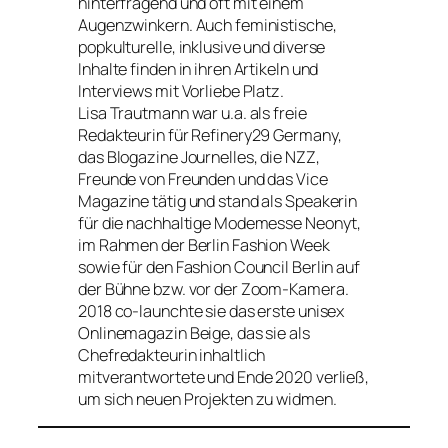
hinterfragend und oft mit einem
Augenzwinkern. Auch feministische,
popkulturelle, inklusive und diverse
Inhalte finden in ihren Artikeln und
Interviews mit Vorliebe Platz.
Lisa Trautmann war u.a. als freie
Redakteurin für Refinery29 Germany,
das Blogazine Journelles, die NZZ,
Freunde von Freunden und das Vice
Magazine tätig und stand als Speakerin
für die nachhaltige Modemesse Neonyt,
im Rahmen der Berlin Fashion Week
sowie für den Fashion Council Berlin auf
der Bühne bzw. vor der Zoom-Kamera.
2018 co-launchte sie das erste unisex
Onlinemagazin Beige, das sie als
Chefredakteurin inhaltlich
mitverantwortete und Ende 2020 verließ,
um sich neuen Projekten zu widmen.