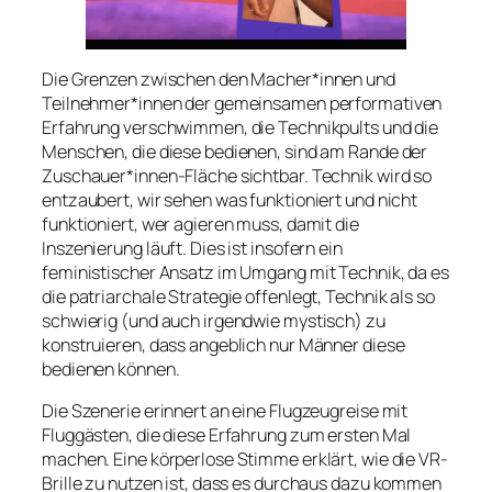
Die Grenzen zwischen den Macher*innen und
Teilnehmer*innen der gemeinsamen performativen
Erfahrung verschwimmen, die Technikpults und die
Menschen, die diese bedienen, sind am Rande der
Zuschauer*innen-Fläche sichtbar. Technik wird so
entzaubert, wir sehen was funktioniert und nicht
funktioniert, wer agieren muss, damit die
Inszenierung läuft. Dies ist insofern ein
feministischer Ansatz im Umgang mit Technik, da es
die patriarchale Strategie offenlegt, Technik als so
schwierig (und auch irgendwie mystisch) zu
konstruieren, dass angeblich nur Männer diese
bedienen können.
Die Szenerie erinnert an eine Flugzeugreise mit
Fluggästen, die diese Erfahrung zum ersten Mal
machen. Eine körperlose Stimme erklärt, wie die VR-
Brille zu nutzen ist, dass es durchaus dazu kommen