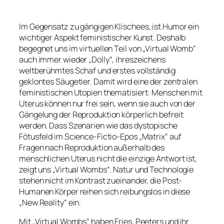
Im Gegensatz zu gängigen Klischees, ist Humor ein
wichtiger Aspekt feministischer Kunst. Deshalb
begegnet uns im virtuellen Teil von „Virtual Womb“
auch immer wieder „Dolly“, ihreszeichens
weltberühmtes Schaf und erstes vollständig
geklontes Säugetier. Damit wird eine der zentralen
feministischen Utopien thematisiert: Menschen mit
Uterus können nur frei sein, wenn sie auch von der
Gängelung der Reproduktion körperlich befreit
werden. Dass Szenarien wie das dystopische
Fötusfeld im Science-Fictio-Epos „Matrix“ auf
Fragen nach Reproduktion außerhalb des
menschlichen Uterus nicht die einzige Antwort ist,
zeigt uns „Virtual Wombs“. Natur und Technologie
stehen nicht im Kontrast zueinander, die Post-
Humanen Körper reihen sich reibungslos in diese
„New Reality“ ein.
Mit „Virtual Wombs“ haben Fries, Peeters und ihr