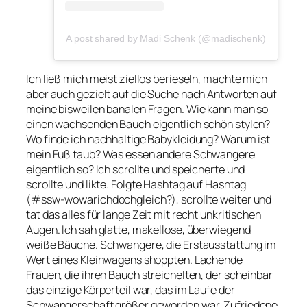
A post shared by Madi Schenk (@madischenk)
Ich ließ mich meist ziellos berieseln, machte mich
aber auch gezielt auf die Suche nach Antworten auf
meine bisweilen banalen Fragen. Wie kann man so
einen wachsenden Bauch eigentlich schön stylen?
Wo finde ich nachhaltige Babykleidung? Warum ist
mein Fuß taub? Was essen andere Schwangere
eigentlich so? Ich scrollte und speicherte und
scrollte und likte. Folgte Hashtag auf Hashtag
(#ssw-wowarichdochgleich?), scrollte weiter und
tat das alles für lange Zeit mit recht unkritischen
Augen. Ich sah glatte, makellose, überwiegend
weiße Bäuche. Schwangere, die Erstausstattung im
Wert eines Kleinwagens shoppten. Lachende
Frauen, die ihren Bauch streichelten, der scheinbar
das einzige Körperteil war, das im Laufe der
Schwangerschaft größer geworden war. Zufriedene