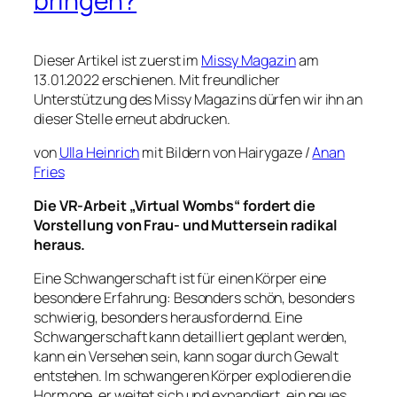
bringen?
Dieser Artikel ist zuerst im
Missy Magazin
am
13.01.2022 erschienen. Mit freundlicher
Unterstützung des Missy Magazins dürfen wir ihn an
dieser Stelle erneut abdrucken.
von
Ulla Heinrich
mit Bildern von Hairygaze /
Anan
Fries
Die VR-Arbeit „Virtual Wombs“ fordert die
Vorstellung von Frau- und Muttersein radikal
heraus.
Eine Schwangerschaft ist für einen Körper eine
besondere Erfahrung: Besonders schön, besonders
schwierig, besonders herausfordernd. Eine
Schwangerschaft kann detailliert geplant werden,
kann ein Versehen sein, kann sogar durch Gewalt
entstehen. Im schwangeren Körper explodieren die
Hormone, er weitet sich und expandiert, ein neues