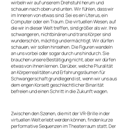
wirbeln wir auf unserem Drehstuhl herum und
schauen nach oben und unten. Wir fühlen, dass wir
im Inneren von etwas sind. Sei es ein Uterus, ein
Computer oder ein Traum. Die virtuellen Wesen, auf
die wir in dieser Welt treffen, sind größer als wir. Ihre
schwangeren, nichtbinären und trans Körper sind
wunderschön, mächtig und ermächtigt. Wir dürfen
schauen, wir sollen hinsehen. Die Figuren wandeln
an uns vorbei oder sogar durch uns hindurch. Sie
brauchen unsere Bestätigung nicht, aber wir dürfen
etwas von ihnen lernen. Darüber, welche Pluralität
an Körperrealitäten und Erfahrungsräumen für
Schwangerschaft grundlegend ist, wenn wir uns aus
dem engen Korsett geschlechtlicher Binarität
befreien und einen Schritt in die Zukunft wagen.
Zwischen den Szenen, die mit der VR-Brille in der
virtuellen Welt erlebt werden können, finden kurze
performative Sequenzen im Theaterraum statt. Der