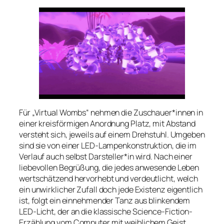
Für „Virtual Wombs“ nehmen die Zuschauer*innen in
einer kreisförmigen Anordnung Platz, mit Abstand
versteht sich, jeweils auf einem Drehstuhl. Umgeben
sind sie von einer LED-Lampenkonstruktion, die im
Verlauf auch selbst Darsteller*in wird. Nach einer
liebevollen Begrüßung, die jedes anwesende Leben
wertschätzend hervorhebt und verdeutlicht, welch
ein unwirklicher Zufall doch jede Existenz eigentlich
ist, folgt ein einnehmender Tanz aus blinkendem
LED-Licht, der an die klassische Science-Fiction-
Erzählung vom Computer mit weiblichem Geist