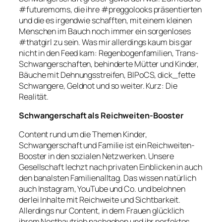
#futuremoms
, die ihre
#preggolooks
präsentierten
und die es irgendwie schafften, mit einem kleinen
Menschen im Bauch noch immer ein sorgenloses
#thatgirl
zu sein. Was mir allerdings kaum bis gar
nicht in den Feed kam: Regenbogenfamilien, Trans-
Schwangerschaften, behinderte Mütter und Kinder,
Bäuche mit Dehnungsstreifen, BIPoCS, dick_fette
Schwangere, Geldnot und so weiter. Kurz: Die
Realität.
Schwangerschaft als Reichweiten-Booster
Content rund um die Themen Kinder,
Schwangerschaft und Familie ist ein Reichweiten-
Booster in den sozialen Netzwerken. Unsere
Gesellschaft lechzt nach privaten Einblicken in auch
den banalsten Familienalltag. Das wissen natürlich
auch Instagram, YouTube und Co. und belohnen
derlei Inhalte mit Reichweite und Sichtbarkeit.
Allerdings nur Content, in dem Frauen glücklich
ihrem Nestbautrieb nachgehen und ihr perfektes