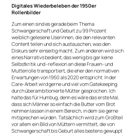
Digitales Wiederbeleben der 1950er
Rollenbilder
Zum einen sind es gerade beim Thema
Schwangerschaft und Geburt zu 99 Prozent
weiblich gelesene Userinnen, die den relevanten
Content teilen und sich austauschen, was den
Diskurs sehr einseitig macht. Zum anderen wird sich
eines Narrativs bedient, das wenig bis gar keine
Selbstkritik und -reflexion an diese Frauen- und
Mutterrolle transportiert, die eher den normativen
Erwartungen von 1950 als 2020 entspricht. In der
Care-Arbeit wird gerne und viel vom Gatekeeping
durch überambitionierte Mütter gesprochen. Ich
halte das für Humbug, denn es wäre das erste Mal,
dass sich Männer so einfach die Butter vom Brot
nehmen lassen in einem Bereich, in dem sie gerne
mitsprechen würden. Tatsächlich wird zum Großteil
vor allem ein Bild von Müttern vermittelt, die von
Schwangerschaft bis Geburt alles bestens gewuppt