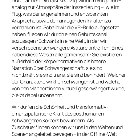
Durchatmen. Die fast sechzig Minuten vergehen –
analog zur Atmosphäre der Inszenierung – wie im
Flug, was der angenehmen und entspannten
Ansprache sowie den anregenden Inhalten zu
verdanken ist. Sobald wir die VR-Brille aufgesetzt
haben, fliegen wir durch einen Geburtskanal,
sozusagen rückwärts in eine Welt, in der wir
verschiedene schwangere Avatare antreffen. Eines
haben diese Wesen alle gemeinsam: Sie existieren
außerhalb der körpernormativen cis hetero
Narration über Schwangerschaft, sie sind
nichtbinär, sie sind trans, sie sind behindert. Welcher
der Charaktere wirklich schwanger ist und welcher
von den Macher*innen virtuell geschwängert wurde,
bleibt dabei unbenannt.
Wir dürfen die Schönheit und transformativ-
emanzipatorische Kraft des posthumanen
schwangeren Körpers bewundern. Als
Zuschauer*innen können wir uns in den Welten und
Szenen angeleitet bewegen – in der Offline-Welt