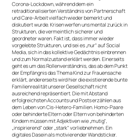
Corona-Lockdown, während dem ein
retraditionalisierten Verständnis von Partnerschaft
und Care-Arbeit vielfach wieder bemerkt und
diskutiert wurde. Krisen werfen uns mental zurück in
Strukturen, die vermeintlich sicherer und
geordneter waren. Fakt ist, dass immer wieder
vorgelebte Strukturen, und sei es „nur“ auf Social
Media, sich in das kollektive Gedächtnis einbrennen
und zum Normalzustand erklärt werden. Einerseits
geht es um das Rollenverständnis, das ab dem Punkt
der Empfängnis das Thema Kind zur Frauensache
erklärt, andererseits wird hier die existierende bunte
Familienrealität unserer Gesellschaft nicht
ausreichend repräsentiert. Die mit Abstand
erfolgreichsten Accounts und Posts erzählen aus
dem Leben von Cis-Hetero-Familien. Homo-Paare
oder behinderte Eltern oder Eltern von behinderten
Kindern müssen mit Adjektiven wie „mutig“,
„inspirierend“ oder „stark“ vorliebnehmen. Ein
digitales Dasein als motivierender Wandsticker.