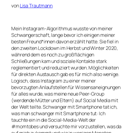
von
Lisa Trautmann
Mein Instagram-Algorithmus wusste von meiner
Schwangerschaft, lange bevor ich einigen meiner
besten Freund*innen davon erzählt hatte. Sie fiel in
den zweiten Lockdown im Herbst und Winter 2020,
während dem es noch zu großflächigen
Schließungen kam und soziale Kontakte stark
reglementiert und reduziert wurden. Möglichkeiten
für direkten Austausch gab es für mich also wenige.
Logisch, dass Instagram zu einer meiner
bevorzugten Anlaufstellen für Wissensaneignungen
für alles wurde, was meine neue
Peer-Group
(werdende Mütter und Eltern) auf Social Media mit
der Welt teilte. Schwanger mit Smartphone tat ich,
was man schwanger mit Smartphone tut: Ich
tauchte ein in die Social-Media-Welt der
#momtobes
und versuchte mir vorzustellen, was da
auf mich zukommt und wie in wenigen Monaten