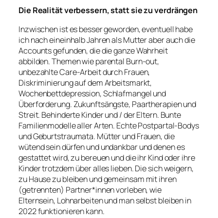
Die Realität verbessern, statt sie zu verdrängen
Inzwischen ist es besser geworden, eventuell habe
ich nach eineinhalb Jahren als Mutter aber auch die
Accounts gefunden, die die ganze Wahrheit
abbilden. Themen wie parental Burn-out,
unbezahlte Care-Arbeit durch Frauen,
Diskriminierung auf dem Arbeitsmarkt,
Wochenbettdepression, Schlafmangel und
Überforderung. Zukunftsängste, Paartherapien und
Streit. Behinderte Kinder und / der Eltern. Bunte
Familienmodelle aller Arten. Echte Postpartal-Bodys
und Geburtstraumata. Mütter und Frauen, die
wütend sein dürfen und undankbar und denen es
gestattet wird, zu bereuen und die ihr Kind oder ihre
Kinder trotzdem über alles lieben. Die sich weigern,
zu Hause zu bleiben und gemeinsam mit ihren
(getrennten) Partner*innen vorleben, wie
Elternsein, Lohnarbeiten und man selbst bleiben in
2022 funktionieren kann.