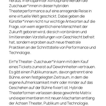
heraus. In entspannter Atmosphäre werden die
Zuschauer*innen in dieser hybriden
Theaterperformance auf eine anregende Reise in
eine virtuelle Welt geschickt. Dabei geben die
Künstler*innen nicht nur wichtige Antworten auf die
Frage, von wem eigentlich eine Menschheit der
Zukunft geboren wird, die sich von binären und
limitierenden Vorstellungen von Geschlecht befreit
hat, sondern erproben auch neue theatrale
Praktiken an der Schnittstelle von Performance und
Technologie.
Ein*e Theater-Zuschauer*in kann mit dem Kauf
eines Tickets zumeist auf Gewohnheiten vertrauen.
Es gibt einen Publikumsraum, davon getrennt eine
Bühne, einen festgelegten Zeitraum, in dem die
eigene Aufmerksamkeit mehr oder minder auf das
Geschehen auf der Bühne fixiert ist. Hybride
Theaterformen verlassen diese gewohnte Matrix
und experimentieren mit neuen Macharten entlang
der Achsen Theater, Publikum und Technologie.