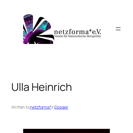
Skip
to
content
Ulla Heinrich
Written by
netzforma*
in
Dossier