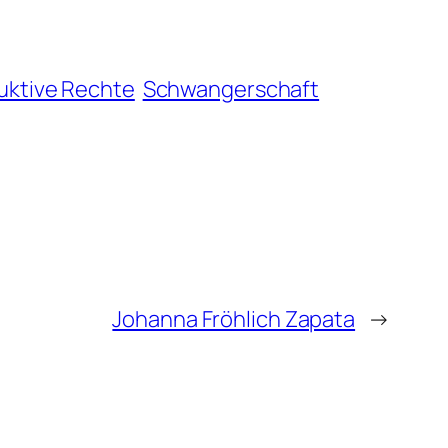
uktive Rechte
Schwangerschaft
Johanna Fröhlich Zapata
→