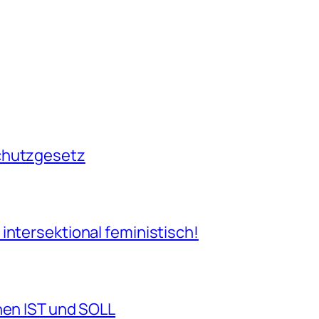
chutzgesetz
intersektional feministisch!
hen IST und SOLL