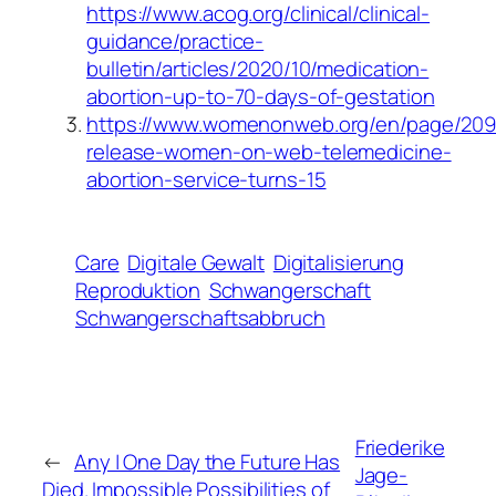
https://www.acog.org/clinical/clinical-
guidance/practice-
bulletin/articles/2020/10/medication-
abortion-up-to-70-days-of-gestation
https://www.womenonweb.org/en/page/209
release-women-on-web-telemedicine-
abortion-service-turns-15
Care
Digitale Gewalt
Digitalisierung
Reproduktion
Schwangerschaft
Schwangerschaftsabbruch
Friederike
←
Any | One Day the Future Has
Jage-
Died. Impossible Possibilities of