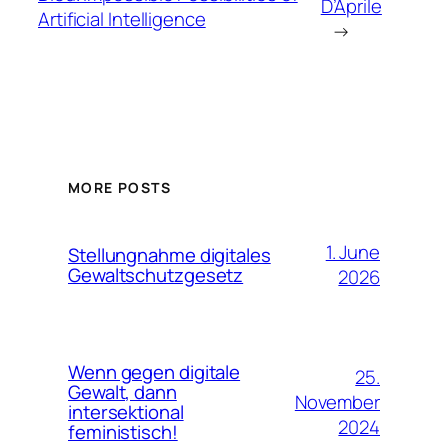
D’Aprile
Artificial Intelligence
→
MORE POSTS
1. June
Stellungnahme digitales
Gewaltschutzgesetz
2026
Wenn gegen digitale
25.
Gewalt, dann
November
intersektional
2024
feministisch!