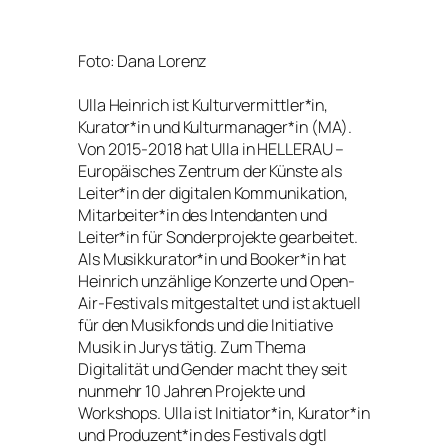
Foto: Dana Lorenz
Ulla Heinrich ist Kulturvermittler*in,
Kurator*in und Kulturmanager*in (MA).
Von 2015-2018 hat Ulla in HELLERAU –
Europäisches Zentrum der Künste als
Leiter*in der digitalen Kommunikation,
Mitarbeiter*in des Intendanten und
Leiter*in für Sonderprojekte gearbeitet.
Als Musikkurator*in und Booker*in hat
Heinrich unzählige Konzerte und Open-
Air-Festivals mitgestaltet und ist aktuell
für den Musikfonds und die Initiative
Musik in Jurys tätig. Zum Thema
Digitalität und Gender macht they seit
nunmehr 10 Jahren Projekte und
Workshops. Ulla ist Initiator*in, Kurator*in
und Produzent*in des Festivals dgtl