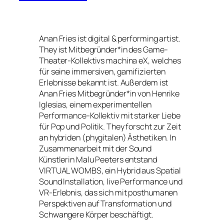
Anan Fries ist digital & performing artist.
They ist Mitbegründer*in des Game-
Theater-Kollektivs machina eX, welches
für seine immersiven, gamifizierten
Erlebnisse bekannt ist. Außerdem ist
Anan Fries Mitbegründer*in von Henrike
Iglesias, einem experimentellen
Performance-Kollektiv mit starker Liebe
für Pop und Politik. They forscht zur Zeit
an hybriden (phygitalen) Ästhetiken. In
Zusammenarbeit mit der Sound
Künstlerin Malu Peeters entstand
VIRTUAL WOMBS, ein Hybrid aus Spatial
Sound Installation, live Performance und
VR-Erlebnis, das sich mit posthumanen
Perspektiven auf Transformation und
Schwangere Körper beschäftigt.