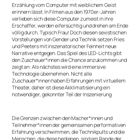
Erzählung vom Computer mit weiblichem Geist
erinnern lässt. In Filmen aus den 1970er-Jahren
verlieben sich diese Computer zumeist in ihre
Erschaffer, werden eifersüchtig und drehen am Ende
völlig durch. Typisch Frau! Doch diesen sexistischen
Vorstellungen von Gender und Technik setzen Fries
und Peeters mit inszenatorischer Feinheit neue
Narrative entgegen. Das Spiel des LED-Lichts gibt
den Zuschauer*innen die Chance anzukommen und
zeigt an: Als nächstes wird eine immersive
Technologie übernehmen. Nicht alle
Zuschauer*innen haben Erfahrungen mit virtuellem
Theater, daher ist diese Akklimatisierung ein
notwendiger, gekonnter Teil der Inszenierung.
Die Grenzen zwischen den Macher*innen und
Teilnehmer*innen der gemeinsamen performativen
Erfahrung verschwimmen, die Technikpults und die
Menschen, die diese bedienen, sind am Rande der