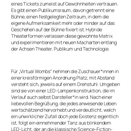
eines Tickets zumeist auf Gewohnheiten vertrauen.
Es gibt einen Publikumsraum, davon getrennt eine
Bühne, einen festgelegten Zeitraum, in dem die
eigene Aufmerksamkeit mehr oder minder auf das
Geschehen auf der Bühne fixiert ist. Hybride
Theaterformen verlassen diese gewohnte Matrix
und experimentieren mit neuen Macharten entlang
der Achsen Theater, Publikum und Technologie.
Für „Virtual Wombs“ nehmen die Zuschauer*innen in
einer kreisförmigen Anordnung Platz, mit Abstand
versteht sich, jeweils auf einem Drehstuhl. Umgeben
sind sie von einer LED-Lampenkonstruktion, die im
Verlauf auch selbst Darsteller*in wird. Nach einer
liebevollen Begrüßung, die jedes anwesende Leben
wertschätzend hervorhebt und verdeutlicht, welch
ein unwirklicher Zufall doch jede Existenz eigentlich
ist, folgt ein einnehmender Tanz aus blinkendem
LED-Licht, der an die klassische Science-Fiction-