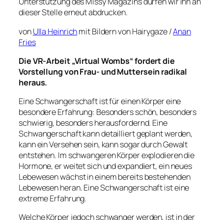
Unterstützung des Missy Magazins dürfen wir ihn an
dieser Stelle erneut abdrucken.
von
Ulla Heinrich
mit Bildern von Hairygaze /
Anan
Fries
Die VR-Arbeit „Virtual Wombs“ fordert die
Vorstellung von Frau- und Muttersein radikal
heraus.
Eine Schwangerschaft ist für einen Körper eine
besondere Erfahrung: Besonders schön, besonders
schwierig, besonders herausfordernd. Eine
Schwangerschaft kann detailliert geplant werden,
kann ein Versehen sein, kann sogar durch Gewalt
entstehen. Im schwangeren Körper explodieren die
Hormone, er weitet sich und expandiert, ein neues
Lebewesen wächst in einem bereits bestehenden
Lebewesen heran. Eine Schwangerschaft ist eine
extreme Erfahrung.
Welche Körper jedoch schwanger werden, ist in der