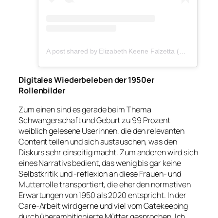
A post shared by Elizabeth Keene Falzetta (@elizabethkeene)
Digitales Wiederbeleben der 1950er
Rollenbilder
Zum einen sind es gerade beim Thema
Schwangerschaft und Geburt zu 99 Prozent
weiblich gelesene Userinnen, die den relevanten
Content teilen und sich austauschen, was den
Diskurs sehr einseitig macht. Zum anderen wird sich
eines Narrativs bedient, das wenig bis gar keine
Selbstkritik und -reflexion an diese Frauen- und
Mutterrolle transportiert, die eher den normativen
Erwartungen von 1950 als 2020 entspricht. In der
Care-Arbeit wird gerne und viel vom Gatekeeping
durch überambitionierte Mütter gesprochen. Ich