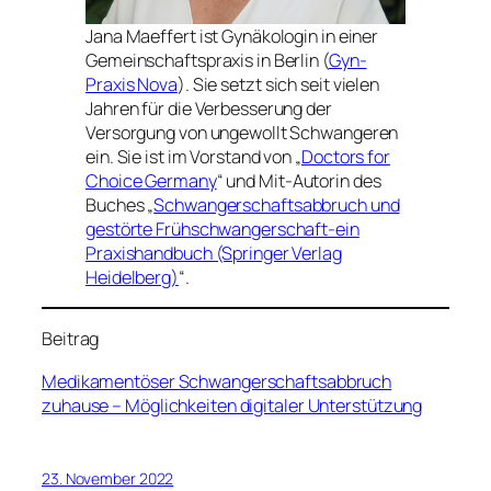
Jana Maeffert ist Gynäkologin in einer
Gemeinschaftspraxis in Berlin (
Gyn-
Praxis Nova
). Sie setzt sich seit vielen
Jahren für die Verbesserung der
Versorgung von ungewollt Schwangeren
ein. Sie ist im Vorstand von „
Doctors for
Choice Germany
“ und Mit-Autorin des
Buches „
Schwangerschaftsabbruch und
gestörte Frühschwangerschaft-ein
Praxishandbuch (Springer Verlag
Heidelberg)
“.
Beitrag
Medikamentöser Schwangerschaftsabbruch
zuhause – Möglichkeiten digitaler Unterstützung
23. November 2022