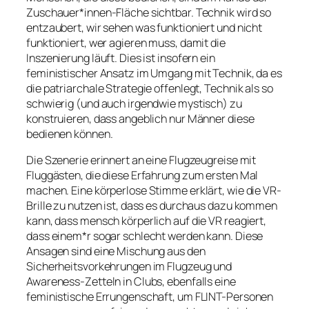
Zuschauer*innen-Fläche sichtbar. Technik wird so
entzaubert, wir sehen was funktioniert und nicht
funktioniert, wer agieren muss, damit die
Inszenierung läuft. Dies ist insofern ein
feministischer Ansatz im Umgang mit Technik, da es
die patriarchale Strategie offenlegt, Technik als so
schwierig (und auch irgendwie mystisch) zu
konstruieren, dass angeblich nur Männer diese
bedienen können.
Die Szenerie erinnert an eine Flugzeugreise mit
Fluggästen, die diese Erfahrung zum ersten Mal
machen. Eine körperlose Stimme erklärt, wie die VR-
Brille zu nutzen ist, dass es durchaus dazu kommen
kann, dass mensch körperlich auf die VR reagiert,
dass einem*r sogar schlecht werden kann. Diese
Ansagen sind eine Mischung aus den
Sicherheitsvorkehrungen im Flugzeug und
Awareness-Zetteln in Clubs, ebenfalls eine
feministische Errungenschaft, um FLINT-Personen