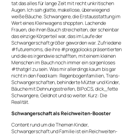
tat das alles für lange Zeit mit recht unkritischen
Augen. Ich sah glatte, makellose, überwiegend
weiße Bäuche. Schwangere, die Erstausstattung im
Wert eines Kleinwagens shoppten. Lachende
Frauen, die ihren Bauch streichelten, der scheinbar
das einzige Körperteil war, das im Laufe der
Schwangerschaft größer geworden war. Zufriedene
#futuremoms
, die ihre
#preggolooks
präsentierten
und die es irgendwie schafften, mit einem kleinen
Menschen im Bauch noch immer ein sorgenloses
#thatgirl
zu sein. Was mir allerdings kaum bis gar
nicht in den Feed kam: Regenbogenfamilien, Trans-
Schwangerschaften, behinderte Mütter und Kinder,
Bäuche mit Dehnungsstreifen, BIPoCS, dick_fette
Schwangere, Geldnot und so weiter. Kurz: Die
Realität.
Schwangerschaft als Reichweiten-Booster
Content rund um die Themen Kinder,
Schwangerschaft und Familie ist ein Reichweiten-