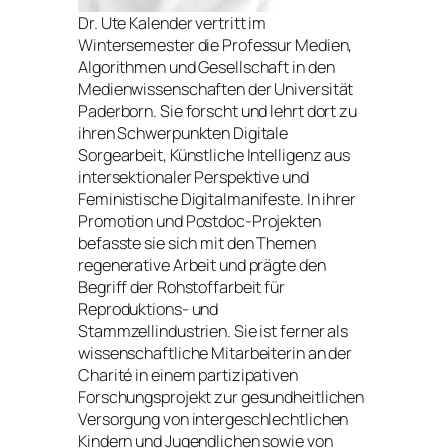
Dr. Ute Kalender vertritt im
Wintersemester die Professur Medien,
Algorithmen und Gesellschaft in den
Medienwissenschaften der Universität
Paderborn. Sie forscht und lehrt dort zu
ihren Schwerpunkten Digitale
Sorgearbeit, Künstliche Intelligenz aus
intersektionaler Perspektive und
Feministische Digitalmanifeste. In ihrer
Promotion und Postdoc-Projekten
befasste sie sich mit den Themen
regenerative Arbeit und prägte den
Begriff der Rohstoffarbeit für
Reproduktions- und
Stammzellindustrien. Sie ist ferner als
wissenschaftliche Mitarbeiterin an der
Charité in einem partizipativen
Forschungsprojekt zur gesundheitlichen
Versorgung von intergeschlechtlichen
Kindern und Jugendlichen sowie von