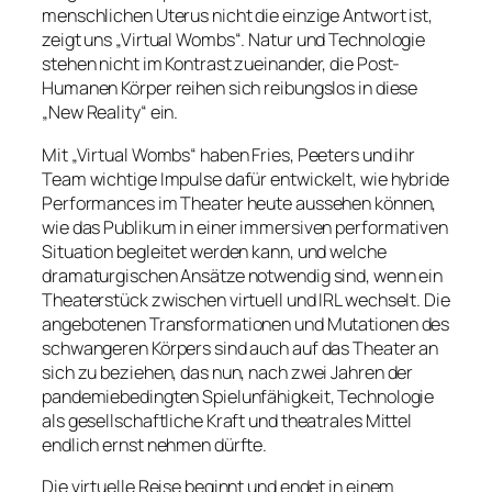
menschlichen Uterus nicht die einzige Antwort ist,
zeigt uns „Virtual Wombs“. Natur und Technologie
stehen nicht im Kontrast zueinander, die Post-
Humanen Körper reihen sich reibungslos in diese
„New Reality“ ein.
Mit „Virtual Wombs“ haben Fries, Peeters und ihr
Team wichtige Impulse dafür entwickelt, wie hybride
Performances im Theater heute aussehen können,
wie das Publikum in einer immersiven performativen
Situation begleitet werden kann, und welche
dramaturgischen Ansätze notwendig sind, wenn ein
Theaterstück zwischen virtuell und IRL wechselt. Die
angebotenen Transformationen und Mutationen des
schwangeren Körpers sind auch auf das Theater an
sich zu beziehen, das nun, nach zwei Jahren der
pandemiebedingten Spielunfähigkeit, Technologie
als gesellschaftliche Kraft und theatrales Mittel
endlich ernst nehmen dürfte.
Die virtuelle Reise beginnt und endet in einem