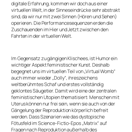
digitale Erfahrung, kommen wir doch aus einer
virtuellen Welt, in der Sinneseindrücke sehr abstrakt
sind, da wir nur mit zwei Sinnen (Hören und Sehen)
operieren. Die Performancesequenzen erden die
Zuschauenden im Hier und Jetzt zwischen den
Fahrten in der virtuellen Welt.
Im Gegensatz zu gängigen Klischees, ist Humor ein
wichtiger Aspekt feministischer Kunst. Deshalb
begegnet uns im virtuellen Teil von „Virtual Womb“
auch immer wieder „Dolly“, ihreszeichens
weltberühmtes Schaf und erstes vollständig
geklontes Säugetier. Damit wird eine der zentralen
feministischen Utopien thematisiert: Menschen mit
Uterus können nur frei sein, wenn sie auch von der
Gängelung der Reproduktion körperlich befreit
werden. Dass Szenarien wie das dystopische
Fötusfeld im Science-Fictio-Epos „Matrix“ auf
Fragen nach Reproduktion außerhalb des