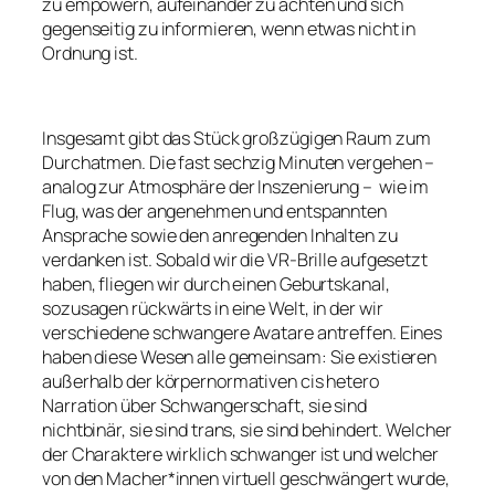
zu empowern, aufeinander zu achten und sich
gegenseitig zu informieren, wenn etwas nicht in
Ordnung ist.
Insgesamt gibt das Stück großzügigen Raum zum
Durchatmen. Die fast sechzig Minuten vergehen –
analog zur Atmosphäre der Inszenierung – wie im
Flug, was der angenehmen und entspannten
Ansprache sowie den anregenden Inhalten zu
verdanken ist. Sobald wir die VR-Brille aufgesetzt
haben, fliegen wir durch einen Geburtskanal,
sozusagen rückwärts in eine Welt, in der wir
verschiedene schwangere Avatare antreffen. Eines
haben diese Wesen alle gemeinsam: Sie existieren
außerhalb der körpernormativen cis hetero
Narration über Schwangerschaft, sie sind
nichtbinär, sie sind trans, sie sind behindert. Welcher
der Charaktere wirklich schwanger ist und welcher
von den Macher*innen virtuell geschwängert wurde,