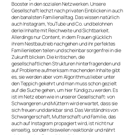
Booster in den sozialen Netzwerken. Unsere
Gesellschaft lechzt nach privaten Einblicken in auch
den banalsten Familienalltag. Das wissen natürlich
auch Instagram, YouTube und Co. und belohnen
derlei Inhalte mit Reichweite und Sichtbarkeit.
Allerdings nur Content, in dem Frauen glücklich
ihrem Nestbautrieb nachgehen und ihr perfektes
Familienleben teilen und scheinbar sorgenfrei in die
Zukunft blicken. Die kritischen, die
gesellschaftlichen Strukturen hinterfragenden und
auf Probleme aufmerksam machenden Inhalte gibt
es, sie werden aber vom Algorithmus lieber unter
den Teppich gekehrt und man muss schon gezielt
auf die Suche gehen, um hier fündig zu werden. Es
ist im Netz eben wie in unserer Gesellschaft: von
Schwangeren und Müttern wird erwartet, dass sie
sich freuen und dankbar sind. Das Verständnis von
Schwangerschaft, Mutterschaft und Familie, das
auch auf Instagram propagiert wird, ist nicht nur
einseitig, sondern bisweilen reaktionär und nährt