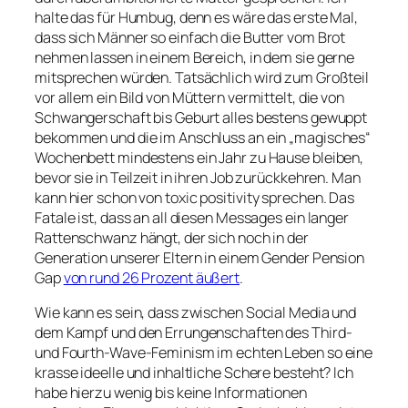
halte das für Humbug, denn es wäre das erste Mal,
dass sich Männer so einfach die Butter vom Brot
nehmen lassen in einem Bereich, in dem sie gerne
mitsprechen würden. Tatsächlich wird zum Großteil
vor allem ein Bild von Müttern vermittelt, die von
Schwangerschaft bis Geburt alles bestens gewuppt
bekommen und die im Anschluss an ein „magisches“
Wochenbett mindestens ein Jahr zu Hause bleiben,
bevor sie in Teilzeit in ihren Job zurückkehren. Man
kann hier schon von
toxic positivity
sprechen. Das
Fatale ist, dass an all diesen Messages ein langer
Rattenschwanz hängt, der sich noch in der
Generation unserer Eltern in einem Gender Pension
Gap
von rund 26 Prozent äußert
.
Wie kann es sein, dass zwischen Social Media und
dem Kampf und den Errungenschaften des Third-
und Fourth-Wave-Feminism im echten Leben so eine
krasse ideelle und inhaltliche Schere besteht? Ich
habe hierzu wenig bis keine Informationen