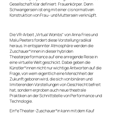
Gesellschaft klar definiert: Frauenkörper. Denn
Schwangersein ist eng mit einer cis normativen
Konstruktion von Frau- und Muttersein verknüpft.
Die VR-Arbeit „Virtual Wombs“ von Anna Fries und
Malu Peeters fordert diese Vorstellung radikal
heraus. In entspannter Atmosphäre werden die
Zuschauer*innen in dieser hybriden
Theaterperformance auf eine anregende Reise in
eine virtuelle Welt geschickt. Dabei geben die
Künstler*innen nicht nur wichtige Antworten auf die
Frage, von wem eigentlich eine Menschheit der
Zukunft geboren wird, die sich von binären und
limitierenden Vorstellungen von Geschlecht befreit
hat, sondern erproben auch neue theatrale
Praktiken an der Schnittstelle von Performance und
Technologie.
Ein*e Theater-Zuschauer*in kann mit dem Kauf