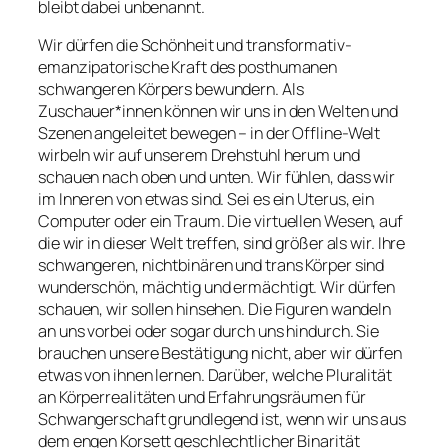
bleibt dabei unbenannt.
Wir dürfen die Schönheit und transformativ-
emanzipatorische Kraft des posthumanen
schwangeren Körpers bewundern. Als
Zuschauer*innen können wir uns in den Welten und
Szenen angeleitet bewegen – in der Offline-Welt
wirbeln wir auf unserem Drehstuhl herum und
schauen nach oben und unten. Wir fühlen, dass wir
im Inneren von etwas sind. Sei es ein Uterus, ein
Computer oder ein Traum. Die virtuellen Wesen, auf
die wir in dieser Welt treffen, sind größer als wir. Ihre
schwangeren, nichtbinären und trans Körper sind
wunderschön, mächtig und ermächtigt. Wir dürfen
schauen, wir sollen hinsehen. Die Figuren wandeln
an uns vorbei oder sogar durch uns hindurch. Sie
brauchen unsere Bestätigung nicht, aber wir dürfen
etwas von ihnen lernen. Darüber, welche Pluralität
an Körperrealitäten und Erfahrungsräumen für
Schwangerschaft grundlegend ist, wenn wir uns aus
dem engen Korsett geschlechtlicher Binarität