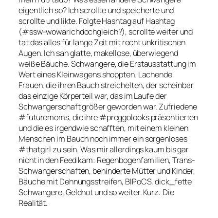
eigentlich so? Ich scrollte und speicherte und
scrollte und likte. Folgte Hashtag auf Hashtag
(#ssw-wowarichdochgleich?), scrollte weiter und
tat das alles für lange Zeit mit recht unkritischen
Augen. Ich sah glatte, makellose, überwiegend
weiße Bäuche. Schwangere, die Erstausstattung im
Wert eines Kleinwagens shoppten. Lachende
Frauen, die ihren Bauch streichelten, der scheinbar
das einzige Körperteil war, das im Laufe der
Schwangerschaft größer geworden war. Zufriedene
#futuremoms
, die ihre
#preggolooks
präsentierten
und die es irgendwie schafften, mit einem kleinen
Menschen im Bauch noch immer ein sorgenloses
#thatgirl
zu sein. Was mir allerdings kaum bis gar
nicht in den Feed kam: Regenbogenfamilien, Trans-
Schwangerschaften, behinderte Mütter und Kinder,
Bäuche mit Dehnungsstreifen, BIPoCS, dick_fette
Schwangere, Geldnot und so weiter. Kurz: Die
Realität.