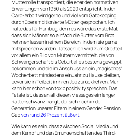
Mutterrolle transportiert, die eher den normativen
Erwartungen von 1950 als 2020 entspricht. In der
Care-Arbeit wird gerne und viel vom Gatekeeping
durch überambitionierte Mütter gesprochen. Ich
halte das für Humbug, denn es wäre das erste Mal,
dass sich Männer so einfach die Butter vom Brot
nehmen lassen in einem Bereich, in dem sie gerne
mitsprechen würden. Tatsächlich wird zum Großteil
vor allem ein Bild von Müttern vermittelt, die von
Schwangerschaft bis Geburt alles bestens gewuppt
bekommen und die im Anschluss an ein „magisches“
Wochenbett mindestens ein Jahr zu Hause bleiben,
bevor sie in Teilzeit in ihren Job zurückkehren. Man
kann hier schon von
toxic positivity
sprechen. Das
Fatale ist, dass an all diesen Messages ein langer
Rattenschwanz hängt, der sich noch in der
Generation unserer Eltern in einem Gender Pension
Gap
von rund 26 Prozent äußert
.
Wie kann es sein, dass zwischen Social Media und
dem Kampf und den Errungenschaften des Third-