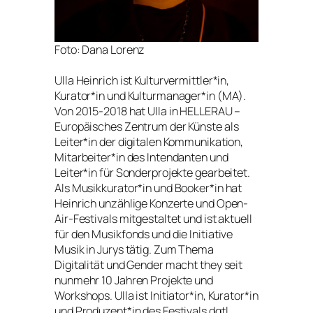
Foto: Dana Lorenz
Ulla Heinrich ist Kulturvermittler*in,
Kurator*in und Kulturmanager*in (MA).
Von 2015-2018 hat Ulla in HELLERAU –
Europäisches Zentrum der Künste als
Leiter*in der digitalen Kommunikation,
Mitarbeiter*in des Intendanten und
Leiter*in für Sonderprojekte gearbeitet.
Als Musikkurator*in und Booker*in hat
Heinrich unzählige Konzerte und Open-
Air-Festivals mitgestaltet und ist aktuell
für den Musikfonds und die Initiative
Musik in Jurys tätig. Zum Thema
Digitalität und Gender macht they seit
nunmehr 10 Jahren Projekte und
Workshops. Ulla ist Initiator*in, Kurator*in
und Produzent*in des Festivals dgtl