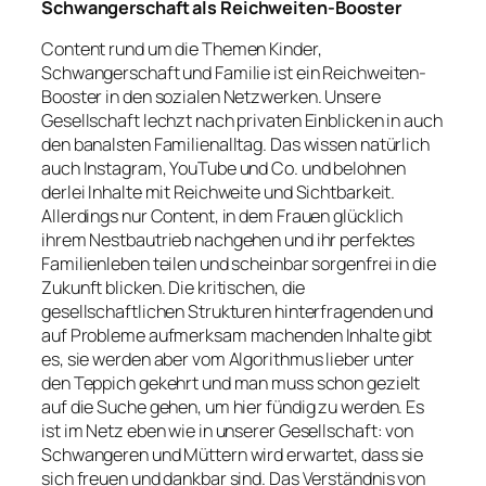
Schwangerschaft als Reichweiten-Booster
Content rund um die Themen Kinder,
Schwangerschaft und Familie ist ein Reichweiten-
Booster in den sozialen Netzwerken. Unsere
Gesellschaft lechzt nach privaten Einblicken in auch
den banalsten Familienalltag. Das wissen natürlich
auch Instagram, YouTube und Co. und belohnen
derlei Inhalte mit Reichweite und Sichtbarkeit.
Allerdings nur Content, in dem Frauen glücklich
ihrem Nestbautrieb nachgehen und ihr perfektes
Familienleben teilen und scheinbar sorgenfrei in die
Zukunft blicken. Die kritischen, die
gesellschaftlichen Strukturen hinterfragenden und
auf Probleme aufmerksam machenden Inhalte gibt
es, sie werden aber vom Algorithmus lieber unter
den Teppich gekehrt und man muss schon gezielt
auf die Suche gehen, um hier fündig zu werden. Es
ist im Netz eben wie in unserer Gesellschaft: von
Schwangeren und Müttern wird erwartet, dass sie
sich freuen und dankbar sind. Das Verständnis von