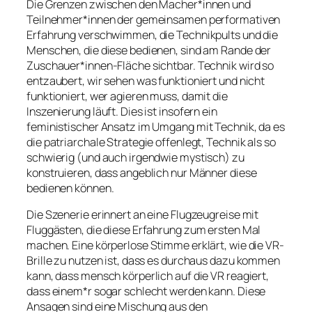
Die Grenzen zwischen den Macher*innen und
Teilnehmer*innen der gemeinsamen performativen
Erfahrung verschwimmen, die Technikpults und die
Menschen, die diese bedienen, sind am Rande der
Zuschauer*innen-Fläche sichtbar. Technik wird so
entzaubert, wir sehen was funktioniert und nicht
funktioniert, wer agieren muss, damit die
Inszenierung läuft. Dies ist insofern ein
feministischer Ansatz im Umgang mit Technik, da es
die patriarchale Strategie offenlegt, Technik als so
schwierig (und auch irgendwie mystisch) zu
konstruieren, dass angeblich nur Männer diese
bedienen können.
Die Szenerie erinnert an eine Flugzeugreise mit
Fluggästen, die diese Erfahrung zum ersten Mal
machen. Eine körperlose Stimme erklärt, wie die VR-
Brille zu nutzen ist, dass es durchaus dazu kommen
kann, dass mensch körperlich auf die VR reagiert,
dass einem*r sogar schlecht werden kann. Diese
Ansagen sind eine Mischung aus den