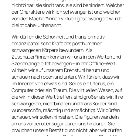
nichtbinär, sie sind trans, sie sind behindert. Welcher
der Charaktere wirklich schwanger ist und welcher
von den Macher*innen virtuell geschwängert wurde,
bleibt dabei unbenannt.
Wir dürfen die Schönheit und transformativ-
emanzipatorische Kraft des posthumanen
schwangeren Körpers bewundern. Als
Zuschauer*innen können wir uns in den Welten und
Szenen angeleitet bewegen – in der Offline-Welt
wirbeln wir auf unserem Drehstuhl herum und
schauen nach oben und unten. Wir fühlen, dass wir
im Inneren von etwas sind. Sei es ein Uterus, ein
Computer oder ein Traum. Die virtuellen Wesen, auf
die wir in dieser Welt treffen, sind größer als wir. Ihre
schwangeren, nichtbinären und trans Körper sind
wunderschön, mächtig und ermächtigt. Wir dürfen
schauen, wir sollen hinsehen. Die Figuren wandeln
an uns vorbei oder sogar durch uns hindurch. Sie
brauchen unsere Bestätigung nicht, aber wir dürfen