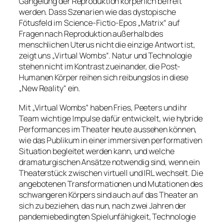
Gängelung der Reproduktion körperlich befreit
werden. Dass Szenarien wie das dystopische
Fötusfeld im Science-Fictio-Epos „Matrix“ auf
Fragen nach Reproduktion außerhalb des
menschlichen Uterus nicht die einzige Antwort ist,
zeigt uns „Virtual Wombs“. Natur und Technologie
stehen nicht im Kontrast zueinander, die Post-
Humanen Körper reihen sich reibungslos in diese
„New Reality“ ein.
Mit „Virtual Wombs“ haben Fries, Peeters und ihr
Team wichtige Impulse dafür entwickelt, wie hybride
Performances im Theater heute aussehen können,
wie das Publikum in einer immersiven performativen
Situation begleitet werden kann, und welche
dramaturgischen Ansätze notwendig sind, wenn ein
Theaterstück zwischen virtuell und IRL wechselt. Die
angebotenen Transformationen und Mutationen des
schwangeren Körpers sind auch auf das Theater an
sich zu beziehen, das nun, nach zwei Jahren der
pandemiebedingten Spielunfähigkeit, Technologie