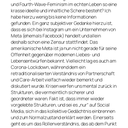
und Fourth-Wave-Feminism im echten Leben so eine
krasse ideelle und inhaltliche Schere besteht? Ich
habe hierzu wenig bis keine Informationen
gefunden. Ein ganz subjektiver Gedanke hierzu ist,
dass es sich bei Instagram um ein Unternehmen von
Meta (ehemals Facebook) handelt und allein
deshalb schon eine Zensur stattfindet. Das
amerikanische Meta ist ja nun nicht gerade für seine
Offenheit gegenüber modernen Liebes- und
Lebensentwürfen bekannt. Vielleicht lag es auch am
Corona-Lockdown, während dem ein
retraditionalisierten Verständnis von Partnerschaft
und Care-Arbeit vielfach wieder bemerkt und
diskutiert wurde. Krisen werfen uns mental zurück in
Strukturen, die vermeintlich sicherer und
geordneter waren. Fakt ist, dass immer wieder
vorgelebte Strukturen, und sei es „nur“ auf Social
Media, sich in das kollektive Gedächtnis einbrennen
und zum Normalzustand erklärt werden. Einerseits
geht es um das Rollenverständnis, das ab dem Punkt