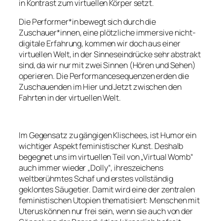
in Kontrast zum virtuellen Körper setzt.
Die Performer*in bewegt sich durch die
Zuschauer*innen, eine plötzliche immersive nicht-
digitale Erfahrung, kommen wir doch aus einer
virtuellen Welt, in der Sinneseindrücke sehr abstrakt
sind, da wir nur mit zwei Sinnen (Hören und Sehen)
operieren. Die Performancesequenzen erden die
Zuschauenden im Hier und Jetzt zwischen den
Fahrten in der virtuellen Welt.
Im Gegensatz zu gängigen Klischees, ist Humor ein
wichtiger Aspekt feministischer Kunst. Deshalb
begegnet uns im virtuellen Teil von „Virtual Womb“
auch immer wieder „Dolly“, ihreszeichens
weltberühmtes Schaf und erstes vollständig
geklontes Säugetier. Damit wird eine der zentralen
feministischen Utopien thematisiert: Menschen mit
Uterus können nur frei sein, wenn sie auch von der