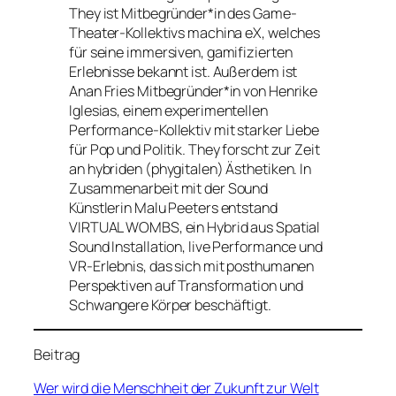
They ist Mitbegründer*in des Game-
Theater-Kollektivs machina eX, welches
für seine immersiven, gamifizierten
Erlebnisse bekannt ist. Außerdem ist
Anan Fries Mitbegründer*in von Henrike
Iglesias, einem experimentellen
Performance-Kollektiv mit starker Liebe
für Pop und Politik. They forscht zur Zeit
an hybriden (phygitalen) Ästhetiken. In
Zusammenarbeit mit der Sound
Künstlerin Malu Peeters entstand
VIRTUAL WOMBS, ein Hybrid aus Spatial
Sound Installation, live Performance und
VR-Erlebnis, das sich mit posthumanen
Perspektiven auf Transformation und
Schwangere Körper beschäftigt.
Beitrag
Wer wird die Menschheit der Zukunft zur Welt