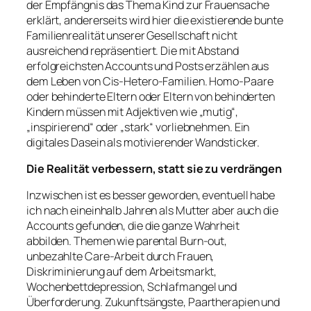
der Empfängnis das Thema Kind zur Frauensache
erklärt, andererseits wird hier die existierende bunte
Familienrealität unserer Gesellschaft nicht
ausreichend repräsentiert. Die mit Abstand
erfolgreichsten Accounts und Posts erzählen aus
dem Leben von Cis-Hetero-Familien. Homo-Paare
oder behinderte Eltern oder Eltern von behinderten
Kindern müssen mit Adjektiven wie „mutig“,
„inspirierend“ oder „stark“ vorliebnehmen. Ein
digitales Dasein als motivierender Wandsticker.
Die Realität verbessern, statt sie zu verdrängen
Inzwischen ist es besser geworden, eventuell habe
ich nach eineinhalb Jahren als Mutter aber auch die
Accounts gefunden, die die ganze Wahrheit
abbilden. Themen wie parental Burn-out,
unbezahlte Care-Arbeit durch Frauen,
Diskriminierung auf dem Arbeitsmarkt,
Wochenbettdepression, Schlafmangel und
Überforderung. Zukunftsängste, Paartherapien und