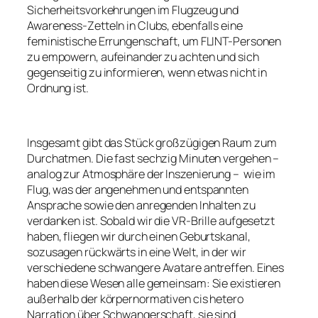
Sicherheitsvorkehrungen im Flugzeug und
Awareness-Zetteln in Clubs, ebenfalls eine
feministische Errungenschaft, um FLINT-Personen
zu empowern, aufeinander zu achten und sich
gegenseitig zu informieren, wenn etwas nicht in
Ordnung ist.
Insgesamt gibt das Stück großzügigen Raum zum
Durchatmen. Die fast sechzig Minuten vergehen –
analog zur Atmosphäre der Inszenierung – wie im
Flug, was der angenehmen und entspannten
Ansprache sowie den anregenden Inhalten zu
verdanken ist. Sobald wir die VR-Brille aufgesetzt
haben, fliegen wir durch einen Geburtskanal,
sozusagen rückwärts in eine Welt, in der wir
verschiedene schwangere Avatare antreffen. Eines
haben diese Wesen alle gemeinsam: Sie existieren
außerhalb der körpernormativen cis hetero
Narration über Schwangerschaft, sie sind