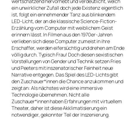
wertschätzend hervorhebt und verdeutlicht, welch
ein unwirklicher Zufall doch jede Existenz eigentlich
ist, folgt ein einnehmender Tanz aus blinkendem
LED-Licht, der an die klassische Science-Fiction-
Erzählung vom Computer mit weiblichem Geist
erinnern lässt. In Filmen aus den 1970er-Jahren
verlieben sich diese Computer zumeist in ihre
Erschaffer, werden eifersüchtig und drehen am Ende
völlig durch. Typisch Frau! Doch diesen sexistischen
Vorstellungen von Gender und Technik setzen Fries
und Peeters mit inszenatorischer Feinheit neue
Narrative entgegen. Das Spiel des LED-Lichts gibt
den Zuschauer*innen die Chance anzukommen und
zeigt an: Als nächstes wird eine immersive
Technologie übernehmen. Nicht alle
Zuschauer*innen haben Erfahrungen mit virtuellem
Theater, daher ist diese Akklimatisierung ein
notwendiger, gekonnter Teil der Inszenierung.