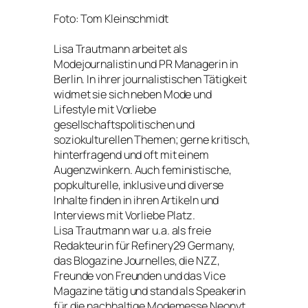
Foto: Tom Kleinschmidt
Lisa Trautmann arbeitet als
Modejournalistin und PR Managerin in
Berlin. In ihrer journalistischen Tätigkeit
widmet sie sich neben Mode und
Lifestyle mit Vorliebe
gesellschaftspolitischen und
soziokulturellen Themen; gerne kritisch,
hinterfragend und oft mit einem
Augenzwinkern. Auch feministische,
popkulturelle, inklusive und diverse
Inhalte finden in ihren Artikeln und
Interviews mit Vorliebe Platz.
Lisa Trautmann war u.a. als freie
Redakteurin für Refinery29 Germany,
das Blogazine Journelles, die NZZ,
Freunde von Freunden und das Vice
Magazine tätig und stand als Speakerin
für die nachhaltige Modemesse Neonyt,