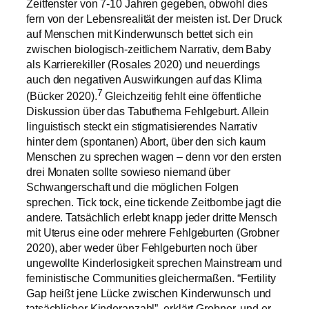
Zeitfenster von 7-10 Jahren gegeben, obwohl dies
fern von der Lebensrealität der meisten ist. Der Druck
auf Menschen mit Kinderwunsch bettet sich ein
zwischen biologisch-zeitlichem Narrativ, dem Baby
als Karrierekiller (Rosales 2020) und neuerdings
auch den negativen Auswirkungen auf das Klima
7
(Bücker 2020).
Gleichzeitig fehlt eine öffentliche
Diskussion über das Tabuthema Fehlgeburt. Allein
linguistisch steckt ein stigmatisierendes Narrativ
hinter dem (spontanen) Abort, über den sich kaum
Menschen zu sprechen wagen – denn vor den ersten
drei Monaten sollte sowieso niemand über
Schwangerschaft und die möglichen Folgen
sprechen. Tick tock, eine tickende Zeitbombe jagt die
andere. Tatsächlich erlebt knapp jeder dritte Mensch
mit Uterus eine oder mehrere Fehlgeburten (Grobner
2020), aber weder über Fehlgeburten noch über
ungewollte Kinderlosigkeit sprechen Mainstream und
feministische Communities gleichermaßen. “Fertility
Gap heißt jene Lücke zwischen Kinderwunsch und
tatsächlicher Kinderanzahl”, erklärt Grobner, und er