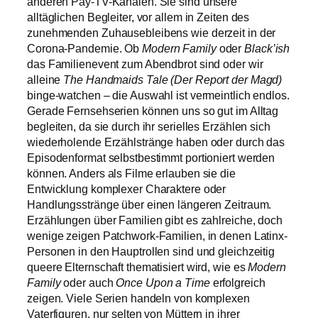
anderen Pay-TV-Kanälen. Sie sind unsere
alltäglichen Begleiter, vor allem in Zeiten des
zunehmenden Zuhausebleibens wie derzeit in der
Corona-Pandemie. Ob
Modern Family
oder
Black’ish
das Familienevent zum Abendbrot sind oder wir
alleine
The Handmaids Tale (Der Report der Magd)
binge-watchen – die Auswahl ist vermeintlich endlos.
Gerade Fernsehserien können uns so gut im Alltag
begleiten, da sie durch ihr serielles Erzählen sich
wiederholende Erzählstränge haben oder durch das
Episodenformat selbstbestimmt portioniert werden
können. Anders als Filme erlauben sie die
Entwicklung komplexer Charaktere oder
Handlungsstränge über einen längeren Zeitraum.
Erzählungen über Familien gibt es zahlreiche, doch
wenige zeigen Patchwork-Familien, in denen Latinx-
Personen in den Hauptrollen sind und gleichzeitig
queere Elternschaft thematisiert wird, wie es
Modern
Family
oder auch
Once Upon a Time
erfolgreich
zeigen. Viele Serien handeln von komplexen
Vaterfiguren, nur selten von Müttern in ihrer