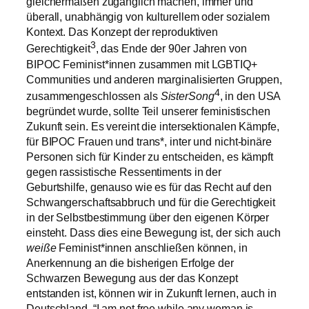
gleichermaßen zugänglich machen, immer und
überall, unabhängig von kulturellem oder sozialem
Kontext. Das Konzept der reproduktiven
3
Gerechtigkeit
, das Ende der 90er Jahren von
BIPOC Feminist*innen zusammen mit LGBTIQ+
Communities und anderen marginalisierten Gruppen,
4
zusammengeschlossen als
SisterSong
, in den USA
begründet wurde, sollte Teil unserer feministischen
Zukunft sein. Es vereint die intersektionalen Kämpfe,
für BIPOC Frauen und trans*, inter und nicht-binäre
Personen sich für Kinder zu entscheiden, es kämpft
gegen rassistische Ressentiments in der
Geburtshilfe, genauso wie es für das Recht auf den
Schwangerschaftsabbruch und für die Gerechtigkeit
in der Selbstbestimmung über den eigenen Körper
einsteht. Dass dies eine Bewegung ist, der sich auch
weiße
Feminist*innen anschließen können, in
Anerkennung an die bisherigen Erfolge der
Schwarzen Bewegung aus der das Konzept
entstanden ist, können wir in Zukunft lernen, auch in
Deutschland. “I am not free while any woman is