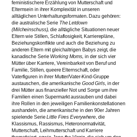
feministischere Erzählung von Mutterschaft und
Elternsein in ihrer Komplexität in unseren
alltäglichen Unterhaltungsformaten. Dazu gehören:
die australische Serie
The Letdown
(Milcheinschuss),
die alltägliche Situationen neuer
Eltern wie Stillen, Schlaflosigkeit, Karrierepläne,
Beziehungskonflikte und auch die Beziehung zu
anderen Eltern mit gleichaltrigen Babys zeigt, die
kanadische Serie
Working Moms,
in der sich vier
Mütter über Karriere, Vereinbarkeit von Beruf und
Familie, Stillen, queere Elternschaft, oder
Vaterfiguren in ihrer Mutter/Vater-Kind-Gruppe
austauschen, die amerikanische
Good Girls
, in der
drei Mütter aus finanzieller Not und Sorge um ihre
Familien einen Supermarkt ausrauben und dabei
ihre Rollen in den jeweiligen Familienkonstellationen
aushandeln, die amerikanische in den 90er Jahren
spielende Serie
Little Fires Everywhere
, die
Klassismus, Rassismus, Heteronormativität,
Mutterschaft, Leihmutterschaft und Karriere
thematisiert, sowie
Jane the Virgin,
die sich um den