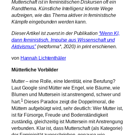
Mutterschaft ist in feministischen Diskursen oft ein
Randthema. Künstliche Intelligenz könnte Wege
aufzeigen, wie das Thema aktiver in feministische
Kämpfe eingebunden werden kann.
Dieser Artikel ist zuerst in der Publikation
“Wenn KI,
dann feministisch. Impulse aus Wissenschaft und
Aktivismus”
(netzforma*, 2020) in print erschienen.
von
Hannah Lichtenthäler
Mütterliche Vorbilder
Mutter – eine Rolle, eine Identität, eine Berufung?
Laut Google sind Mütter wie Engel, wie Bäume, wie
Blumen und Muttersein ist anstrengend, schwer und
1
hart.
Dieses Paradox zeigt die Doppelmoral, die
Müttern aufgebürgt wird, sehr deutlich: Wer Mutter ist,
ist für Fürsorge, Freude und Bodenständigkeit
zuständig, gleichzeitig ist Muttersein mit Anstrengung
verbunden. Klar ist, dass Mutterschaft (als Kategorie)
der Femininität zugeschrieben, genauso wie