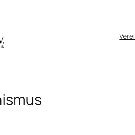
Vere
nismus