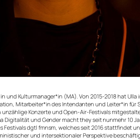
ator*in und Kulturmanager*in (MA). Von 2015-2018 hat Ul
ation, Mitarbeiter*in des Intendanten und Leiter*in für 
 unzählige Konzerte und Open-Air-Festivals mitgestalte
ema Digitalität und Gender macht they seit nunmehr 10 J
es Festivals dgtl fmnsm, welches seit 2016 stattfindet 
nistischer und intersektionaler Perspektive beschäftigt