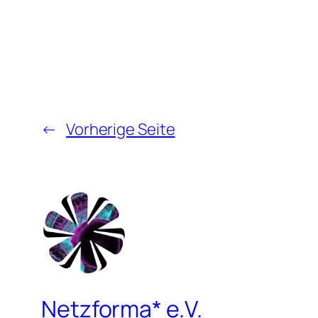
←
Vorherige Seite
Netzforma* e.V.