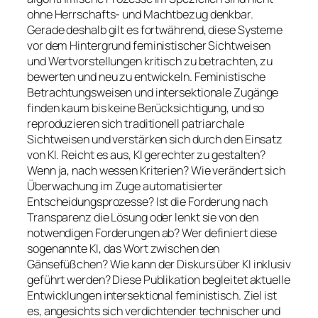
ohne Herrschafts- und Machtbezug denkbar.
Gerade deshalb gilt es fortwährend, diese Systeme
vor dem Hintergrund feministischer Sichtweisen
und Wertvorstellungen kritisch zu betrachten, zu
bewerten und neu zu entwickeln. Feministische
Betrachtungsweisen und intersektionale Zugänge
finden kaum bis keine Berücksichtigung, und so
reproduzieren sich traditionell patriarchale
Sichtweisen und verstärken sich durch den Einsatz
von KI. Reicht es aus, KI gerechter zu gestalten?
Wenn ja, nach wessen Kriterien? Wie verändert sich
Überwachung im Zuge automatisierter
Entscheidungsprozesse? Ist die Forderung nach
Transparenz die Lösung oder lenkt sie von den
notwendigen Forderungen ab? Wer definiert diese
sogenannte KI, das Wort zwischen den
Gänsefüßchen? Wie kann der Diskurs über KI inklusiv
geführt werden? Diese Publikation begleitet aktuelle
Entwicklungen intersektional feministisch. Ziel ist
es, angesichts sich verdichtender technischer und