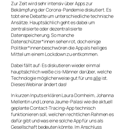
Zur Zeit wird sehr intensiv über Apps zur
Bekämpfung der Corona-Pandemie diskutiert. Es
tobt eine Debatte um unterschiedliche technische
Ansätze. Hauptsächlich geht es dabei um
zentralisierte oder dezentralisierte
Datenspeicherung. So manche
Datenschützer*innen sehen rot, doch einige
Politiker*innen beschwören die App als heiliges
Mittel um einem Lockdown zu entkommen.
Dabei fällt auf: Es diskutieren wieder einmal
hauptsächlich weiße cis-Männer darüber, welche
Technologie möglicherweise gut für uns
alle
ist.
Dieses Webinar ändert das!
In kurzen Inputs erklären Laura Dornheim, Johanna
Mellentin und Lorena Jaume-Palasi wie die aktuell
geplante Contact-Tracing-App technisch
funktionieren soll, welchen rechtlichen Rahmen es
dafür gibt und was eine solche App für uns als
Gesellschaft bedeuten könnte. Im Anschluss