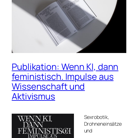
Publikation: Wenn KI, dann
feministisch. Impulse aus
Wissenschaft und
Aktivismus
Sexrobotik,
Drohneneinsätze
und