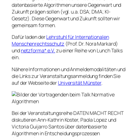
datenbasierte Algorithmen unsere Gegenwart und
Zukunft prägen sollen (vgl. u.a. DSA; DMA; KI-
Gesetz). Diese Gegenwart und Zukunft sollten wir
gemeinsam formen.
Dafür laden der
Lehrstuhl für Internationalen
Menschenrechtsschutz
(Prof. Dr. Nora Markard)
und
netzforma* e.V.
zu einer Reihe von Lunch Talks
ein.
Nähere Informationen und Anmeldemodalitäten und
die Links zur Veranstaltungsanmeldung finden Sie
auf der Webseite der
Universität Münster
.
Bei der Veranstaltungsreihe DATEN MACHT RECHT
diskutieren Ann-Kathrin Koster, Paola Lopez und
Victoria Guijarro Santos über datenbasierte
Algorithmen in Entscheidungsprozessen