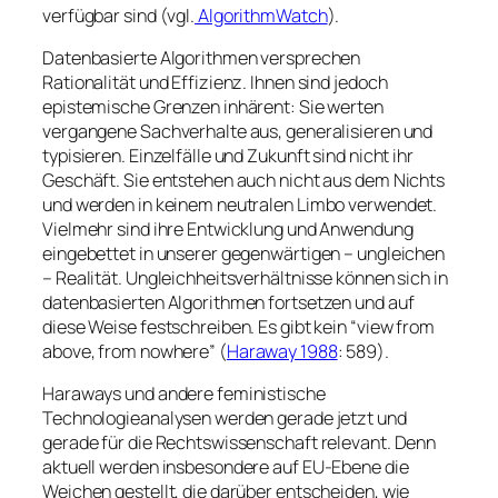
verfügbar sind (vgl.
AlgorithmWatch
).
Datenbasierte Algorithmen versprechen
Rationalität und Effizienz. Ihnen sind jedoch
epistemische Grenzen inhärent: Sie werten
vergangene Sachverhalte aus, generalisieren und
typisieren. Einzelfälle und Zukunft sind nicht ihr
Geschäft. Sie entstehen auch nicht aus dem Nichts
und werden in keinem neutralen Limbo verwendet.
Vielmehr sind ihre Entwicklung und Anwendung
eingebettet in unserer gegenwärtigen – ungleichen
– Realität. Ungleichheitsverhältnisse können sich in
datenbasierten Algorithmen fortsetzen und auf
diese Weise festschreiben. Es gibt kein “view from
above, from nowhere” (
Haraway 1988
: 589).
Haraways und andere feministische
Technologieanalysen werden gerade jetzt und
gerade für die Rechtswissenschaft relevant. Denn
aktuell werden insbesondere auf EU-Ebene die
Weichen gestellt, die darüber entscheiden, wie