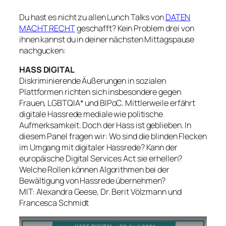
Du hast es nicht zu allen Lunch Talks von
DATEN
MACHT RECHT
geschafft? Kein Problem drei von
ihnen kannst du in deiner nächsten Mittagspause
nachgucken:
HASS DIGITAL
Diskriminierende Äußerungen in sozialen
Plattformen richten sich insbesondere gegen
Frauen, LGBTQIA* und BIPoC. Mittlerweile erfährt
digitale Hassrede mediale wie politische
Aufmerksamkeit. Doch der Hass ist geblieben. In
diesem Panel fragen wir: Wo sind die blinden Flecken
im Umgang mit digitaler Hassrede? Kann der
europäische Digital Services Act sie erhellen?
Welche Rollen können Algorithmen bei der
Bewältigung von Hassrede übernehmen?
MIT: Alexandra Geese, Dr. Berit Völzmann und
Francesca Schmidt