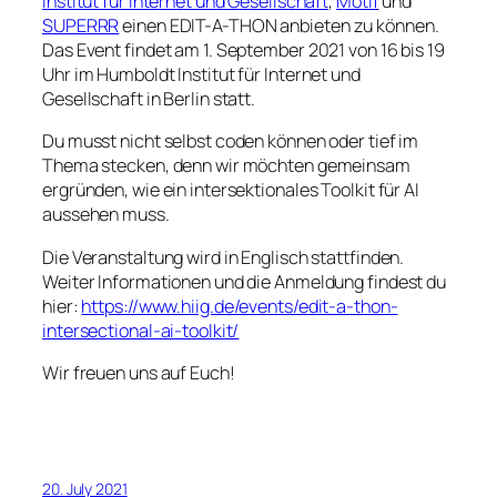
Institut für Internet und Gesellschaft
,
Motif
und
SUPERRR
einen EDIT-A-THON anbieten zu können.
Das Event findet am 1. September 2021 von 16 bis 19
Uhr im Humboldt Institut für Internet und
Gesellschaft in Berlin statt.
Du musst nicht selbst coden können oder tief im
Thema stecken, denn wir möchten gemeinsam
ergründen, wie ein intersektionales Toolkit für AI
aussehen muss.
Die Veranstaltung wird in Englisch stattfinden.
Weiter Informationen und die Anmeldung findest du
hier:
https://www.hiig.de/events/edit-a-thon-
intersectional-ai-toolkit/
Wir freuen uns auf Euch!
20. July 2021