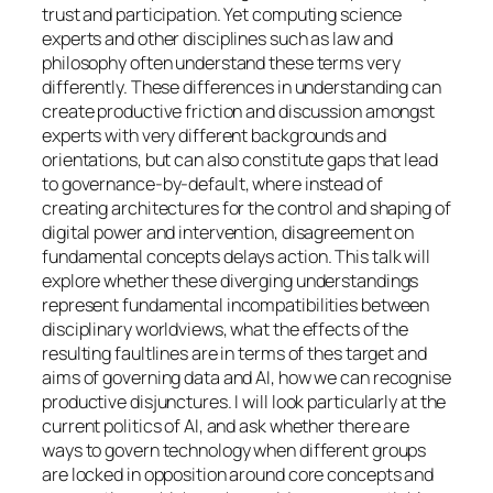
trust and participation. Yet computing science
experts and other disciplines such as law and
philosophy often understand these terms very
differently. These differences in understanding can
create productive friction and discussion amongst
experts with very different backgrounds and
orientations, but can also constitute gaps that lead
to governance-by-default, where instead of
creating architectures for the control and shaping of
digital power and intervention, disagreement on
fundamental concepts delays action. This talk will
explore whether these diverging understandings
represent fundamental incompatibilities between
disciplinary worldviews, what the effects of the
resulting faultlines are in terms of thes target and
aims of governing data and AI, how we can recognise
productive disjunctures. I will look particularly at the
current politics of AI, and ask whether there are
ways to govern technology when different groups
are locked in opposition around core concepts and