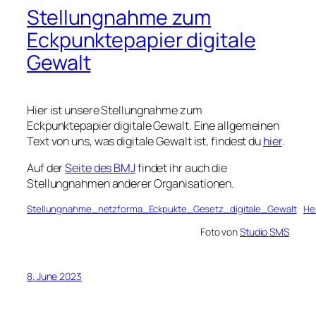
Stellungnahme zum
Eckpunktepapier digitale
Gewalt
Hier ist unsere Stellungnahme zum
Eckpunktepapier digitale Gewalt. Eine allgemeinen
Text von uns, was digitale Gewalt ist, findest du
hier
.
Auf der
Seite des BMJ
findet ihr auch die
Stellungnahmen anderer Organisationen.
Stellungnahme_netzforma_Eckpukte_Gesetz_digitale_Gewalt
He
Foto von
Studio SMS
8. June 2023