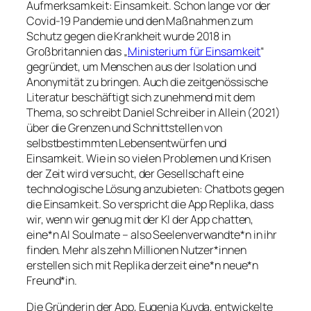
Aufmerksamkeit: Einsamkeit. Schon lange vor der
Covid-19 Pandemie und den Maßnahmen zum
Schutz gegen die Krankheit wurde 2018 in
Großbritannien das „
Ministerium für Einsamkeit
“
gegründet, um Menschen aus der Isolation und
Anonymität zu bringen. Auch die zeitgenössische
Literatur beschäftigt sich zunehmend mit dem
Thema, so schreibt Daniel Schreiber in
Allein
(2021)
über die Grenzen und Schnittstellen von
selbstbestimmten Lebensentwürfen und
Einsamkeit. Wie in so vielen Problemen und Krisen
der Zeit wird versucht, der Gesellschaft eine
technologische Lösung anzubieten: Chatbots gegen
die Einsamkeit. So verspricht die App
Replika
, dass
wir, wenn wir genug mit der KI der App chatten,
eine*n
AI Soulmate
– also Seelenverwandte*n in ihr
finden. Mehr als zehn Millionen Nutzer*innen
erstellen sich mit
Replika
derzeit eine*n neue*n
Freund*in.
Die Gründerin der App, Eugenia Kuyda, entwickelte