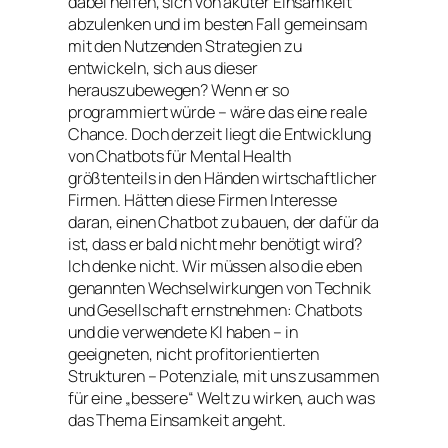
dabei helfen, sich von akuter Einsamkeit
abzulenken und im besten Fall gemeinsam
mit den Nutzenden Strategien zu
entwickeln, sich aus dieser
herauszubewegen? Wenn er so
programmiert würde – wäre das eine reale
Chance. Doch derzeit liegt die Entwicklung
von Chatbots für Mental Health
größtenteils in den Händen wirtschaftlicher
Firmen. Hätten diese Firmen Interesse
daran, einen Chatbot zu bauen, der dafür da
ist, dass er bald nicht mehr benötigt wird?
Ich denke nicht. Wir müssen also die eben
genannten Wechselwirkungen von Technik
und Gesellschaft ernstnehmen: Chatbots
und die verwendete KI haben – in
geeigneten, nicht profitorientierten
Strukturen – Potenziale, mit uns zusammen
für eine „bessere“ Welt zu wirken, auch was
das Thema Einsamkeit angeht.