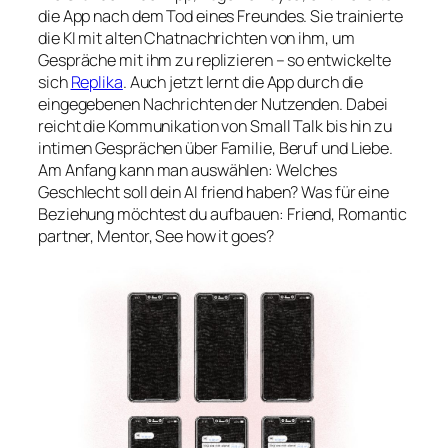
die App nach dem Tod eines Freundes. Sie trainierte
die KI mit alten Chatnachrichten von ihm, um
Gespräche mit ihm zu replizieren – so entwickelte
sich
Replika
. Auch jetzt lernt die App durch die
eingegebenen Nachrichten der Nutzenden. Dabei
reicht die Kommunikation von Small Talk bis hin zu
intimen Gesprächen über Familie, Beruf und Liebe.
Am Anfang kann man auswählen: Welches
Geschlecht soll dein
AI friend
haben? Was für eine
Beziehung möchtest du aufbauen:
Friend, Romantic
partner, Mentor, See how it goes
?