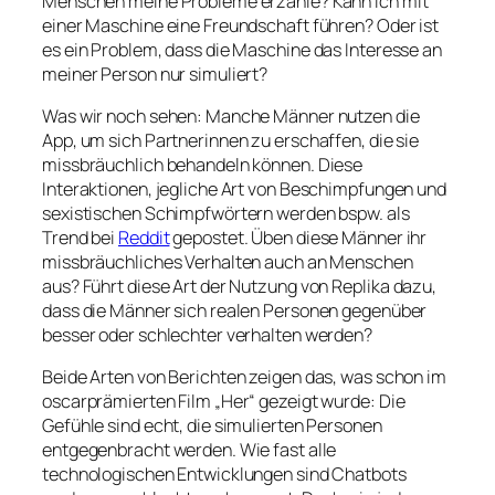
Menschen meine Probleme erzähle? Kann ich mit
einer Maschine eine Freundschaft führen? Oder ist
es ein Problem, dass die Maschine das Interesse an
meiner Person nur simuliert?
Was wir noch sehen: Manche Männer nutzen die
App, um sich Partnerinnen zu erschaffen, die sie
missbräuchlich behandeln können. Diese
Interaktionen, jegliche Art von Beschimpfungen und
sexistischen Schimpfwörtern werden bspw. als
Trend bei
Reddit
gepostet. Üben diese Männer ihr
missbräuchliches Verhalten auch an Menschen
aus? Führt diese Art der Nutzung von
Replika
dazu,
dass die Männer sich realen Personen gegenüber
besser oder schlechter verhalten werden?
Beide Arten von Berichten zeigen das, was schon im
oscarprämierten Film „Her“ gezeigt wurde: Die
Gefühle sind echt, die simulierten Personen
entgegenbracht werden. Wie fast alle
technologischen Entwicklungen sind Chatbots