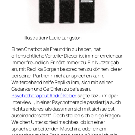
Illustration: Lucie Langston
Einen Chatbot als Freund*in zu haben, hat
offensichtliche Vorteile: Dieser ist immer erreichbar.
Immer freundlich. Er hört immer zu. Ein Nutzer gab
an, mit
Replika
Sorgen besprechen zu können, die er
bei seiner Partnerin nicht ansprechen kann.
Weitergehend helfe Replika ihm, sich mit seinen
Gedanken und Gefühlen zu befassen.
Psychotherapeut André Kelber
sagte dazu im dpa-
Interview: „In einer Psychotherapie passiert ja auch
nichts anderes, als dass man sich mit sich selbst
auseinandersetzt“. Doch stellen sich einige Fragen:
Welchen Unterschied macht es, ob ich einer
sprachverarbeitenden Maschine oder einem