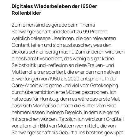
Digitales Wiederbeleben der 1950er
Rollenbilder
Zum einen sind es gerade beim Thema
Schwangerschaft und Geburt zu 99 Prozent
weiblich gelesene Userinnen, die den relevanten
Content teilen und sich austauschen, was den
Diskurs sehr einseitig macht. Zum anderen wird sich
eines Narrativs bedient, das wenig bis gar keine
Selbstkritik und -reflexion an diese Frauen- und
Mutterrolle transportiert, die eher den normativen
Erwartungen von 1950 als 2020 entspricht. In der
Care-Arbeit wird gerne und viel vom Gatekeeping
durch überambitionierte Mütter gesprochen. Ich
halte das für Humbug, denn es wäre das erste Mal,
dass sich Männer so einfach die Butter vom Brot
nehmen lassen in einem Bereich, in dem sie gerne
mitsprechen würden. Tatsächlich wird zum Großteil
vor allem ein Bild von Müttern vermittelt, die von
Schwangerschaft bis Geburt alles bestens gewuppt