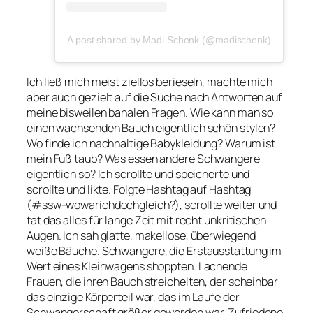
A post shared by Madi Schenk (@madischenk)
Ich ließ mich meist ziellos berieseln, machte mich
aber auch gezielt auf die Suche nach Antworten auf
meine bisweilen banalen Fragen. Wie kann man so
einen wachsenden Bauch eigentlich schön stylen?
Wo finde ich nachhaltige Babykleidung? Warum ist
mein Fuß taub? Was essen andere Schwangere
eigentlich so? Ich scrollte und speicherte und
scrollte und likte. Folgte Hashtag auf Hashtag
(#ssw-wowarichdochgleich?), scrollte weiter und
tat das alles für lange Zeit mit recht unkritischen
Augen. Ich sah glatte, makellose, überwiegend
weiße Bäuche. Schwangere, die Erstausstattung im
Wert eines Kleinwagens shoppten. Lachende
Frauen, die ihren Bauch streichelten, der scheinbar
das einzige Körperteil war, das im Laufe der
Schwangerschaft größer geworden war. Zufriedene