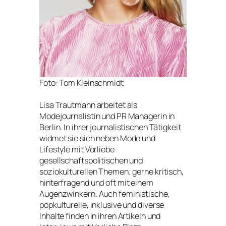
Foto: Tom Kleinschmidt
Lisa Trautmann arbeitet als
Modejournalistin und PR Managerin in
Berlin. In ihrer journalistischen Tätigkeit
widmet sie sich neben Mode und
Lifestyle mit Vorliebe
gesellschaftspolitischen und
soziokulturellen Themen; gerne kritisch,
hinterfragend und oft mit einem
Augenzwinkern. Auch feministische,
popkulturelle, inklusive und diverse
Inhalte finden in ihren Artikeln und