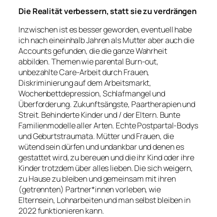
Die Realität verbessern, statt sie zu verdrängen
Inzwischen ist es besser geworden, eventuell habe
ich nach eineinhalb Jahren als Mutter aber auch die
Accounts gefunden, die die ganze Wahrheit
abbilden. Themen wie parental Burn-out,
unbezahlte Care-Arbeit durch Frauen,
Diskriminierung auf dem Arbeitsmarkt,
Wochenbettdepression, Schlafmangel und
Überforderung. Zukunftsängste, Paartherapien und
Streit. Behinderte Kinder und / der Eltern. Bunte
Familienmodelle aller Arten. Echte Postpartal-Bodys
und Geburtstraumata. Mütter und Frauen, die
wütend sein dürfen und undankbar und denen es
gestattet wird, zu bereuen und die ihr Kind oder ihre
Kinder trotzdem über alles lieben. Die sich weigern,
zu Hause zu bleiben und gemeinsam mit ihren
(getrennten) Partner*innen vorleben, wie
Elternsein, Lohnarbeiten und man selbst bleiben in
2022 funktionieren kann.