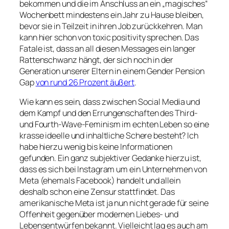
bekommen und die im Anschluss an ein „magisches“
Wochenbett mindestens ein Jahr zu Hause bleiben,
bevor sie in Teilzeit in ihren Job zurückkehren. Man
kann hier schon von
toxic positivity
sprechen. Das
Fatale ist, dass an all diesen Messages ein langer
Rattenschwanz hängt, der sich noch in der
Generation unserer Eltern in einem Gender Pension
Gap
von rund 26 Prozent äußert
.
Wie kann es sein, dass zwischen Social Media und
dem Kampf und den Errungenschaften des Third-
und Fourth-Wave-Feminism im echten Leben so eine
krasse ideelle und inhaltliche Schere besteht? Ich
habe hierzu wenig bis keine Informationen
gefunden. Ein ganz subjektiver Gedanke hierzu ist,
dass es sich bei Instagram um ein Unternehmen von
Meta (ehemals Facebook) handelt und allein
deshalb schon eine Zensur stattfindet. Das
amerikanische Meta ist ja nun nicht gerade für seine
Offenheit gegenüber modernen Liebes- und
Lebensentwürfen bekannt. Vielleicht lag es auch am