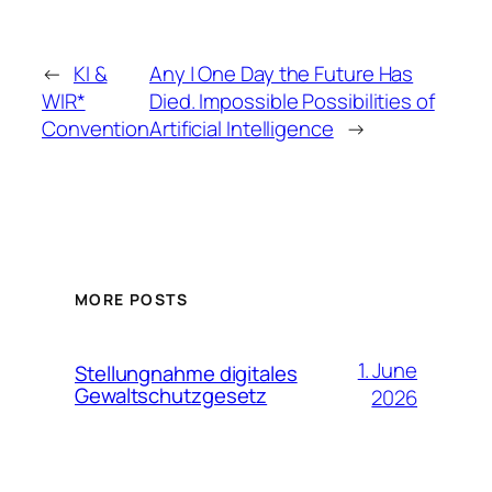
←
KI &
Any | One Day the Future Has
WIR*
Died. Impossible Possibilities of
Convention
Artificial Intelligence
→
MORE POSTS
1. June
Stellungnahme digitales
Gewaltschutzgesetz
2026