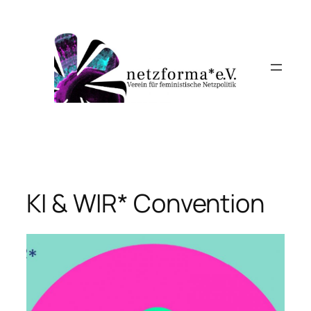
Skip
to
content
KI & WIR* Convention