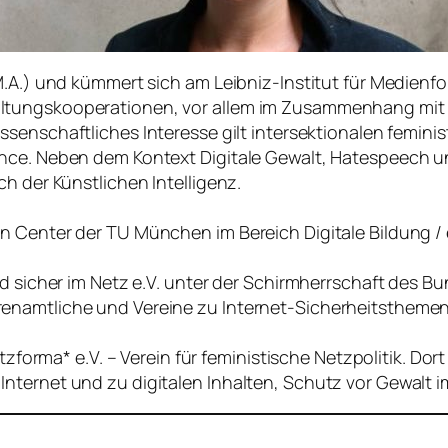
M.A.) und kümmert sich am Leibniz-Institut für Medienfo
altungskooperationen, vor allem im Zusammenhang mi
wissenschaftliches Interesse gilt intersektionalen femin
nce. Neben dem Kontext Digitale Gewalt, Hatespeech un
ch der Künstlichen Intelligenz.
 Center der TU München im Bereich Digitale Bildung / e
nd sicher im Netz e.V. unter der Schirmherrschaft des B
enamtliche und Vereine zu Internet-Sicherheitsthemen
etzforma* e.V. – Verein für feministische Netzpolitik. D
nternet und zu digitalen Inhalten, Schutz vor Gewalt 