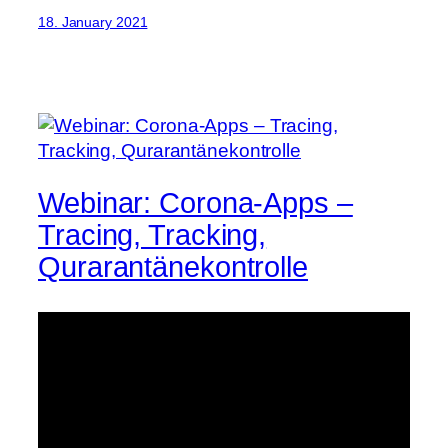
18. January 2021
Webinar: Corona-Apps –
Tracing, Tracking,
Qurarantänekontrolle