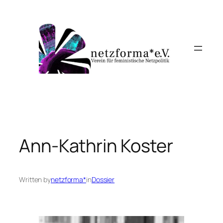
Skip
to
content
Ann-Kathrin Koster
Written by
netzforma*
in
Dossier