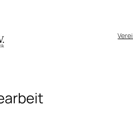
Vere
earbeit